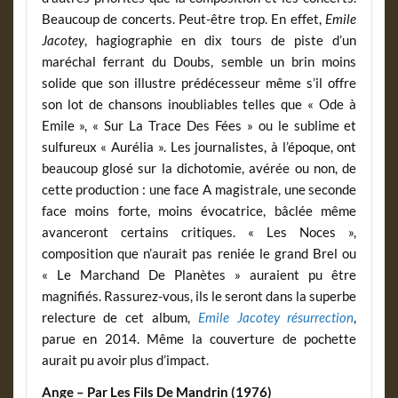
Beaucoup de concerts. Peut-être trop. En effet,
Emile
Jacotey
, hagiographie en dix tours de piste d’un
maréchal ferrant du Doubs, semble un brin moins
solide que son illustre prédécesseur même s’il offre
son lot de chansons inoubliables telles que « Ode à
Emile », « Sur La Trace Des Fées » ou le sublime et
sulfureux « Aurélia ». Les journalistes, à l’époque, ont
beaucoup glosé sur la dichotomie, avérée ou non, de
cette production : une face A magistrale, une seconde
face moins forte, moins évocatrice, bâclée même
avanceront certains critiques. « Les Noces »,
composition que n’aurait pas reniée le grand Brel ou
« Le Marchand De Planètes » auraient pu être
magnifiés. Rassurez-vous, ils le seront dans la superbe
relecture de cet album,
Emile Jacotey résurrection
,
parue en 2014. Même la couverture de pochette
aurait pu avoir plus d’impact.
Ange – Par Les Fils De Mandrin (1976)