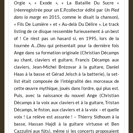
Orgie », « Exode », « La Bataille Du Sucre »
(réenregistrée pour un E.P.collector édité par
Un Pied
dans la marge
en 2015, comme le disait la chanson),
« Fils De Lumière » et « Au-delà Du Délire ». Le track
listing de ce disque ressemble furieusement à un best
of ! Ce n’est pas un hasard si, en 1995, lors de la
tournée
A…Dieu
qui présentait pour la dernière fois
Ange dans sa formation originale (Christian Décamps
au chant, claviers et guitare, Francis Décamps aux
claviers, Jean-Michel Brézovar à la guitare, Daniel
Haas à la basse et Gérad Jelsch à la batterie), la set-
list était composée de l’intégralité des morceaux de
cette œuvre mythique, joués dans l’ordre, qui plus est.
Puis, avec la naissance du nouvel Ange (Christian
Décamps à la voix aux claviers et à la guitare, Tristan
Décamps, le fiston, aux claviers et à la voix – et quelle
voix ! La relève est assurée ! – Thierry Sidhoum à la
basse, Hassan Hajdi à la guitare virtuose et Ben
Cazzulini aux fûts), même si les concerts proposaient