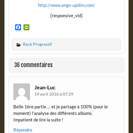
http://www.ange-updlm.com/
[responsive_vid]
F
P
a
r
c
i
Rock Progressif
e
n
b
t
o
F
o
r
36 commentaires
k
i
e
n
d
Jean-Luc
l
19 avril 2016 à 07:29
y
Belle 1ère partie … et je partage à 100% (pour le
moment) l’analyse des différents albums.
Impatient de lire la suite !
Répondre