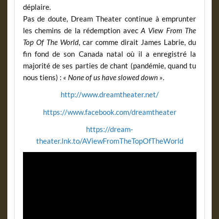
déplaire.
Pas de doute, Dream Theater continue à emprunter
les chemins de la rédemption avec
A View From The
Top Of The World
, car comme dirait James Labrie, du
fin fond de son Canada natal où il a enregistré la
majorité de ses parties de chant (pandémie, quand tu
nous tiens) :
« None of us have slowed down »
.
http://www.dreamtheater.net/
https://www.facebook.com/dreamtheater
https://dream-
theater.lnk.to/AViewFromTheTopOfTheWorld