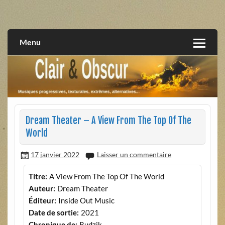
Skip
to
musiques progressives, électroniques, expérimentales,
Clair et Obscur
content
extrêmes, alternatives, texturales
Menu
Dream Theater – A View From The Top Of The
World
17 janvier 2022
Laisser un commentaire
Titre:
A View From The Top Of The World
Auteur:
Dream Theater
Éditeur:
Inside Out Music
Date de sortie:
2021
Chronique de:
Rudzik