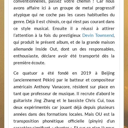
conventionnelles, passez votre chemin ! Car nous
avons affaire ici à un groupe de metal progressif
atypique qui ne coche pas les cases habituelles du
genre. Déjà il est chinois, ce qui n’est pas courant dans
ce style musical. Ensuite il a réussi à attirer
l’attention à la fois du prestigieux
Devin Townsend
,
qui produit le présent album, et de la grande maison
allemande Inside Out, dont un des responsables,
enthousiaste, déclare avoir été transporté dès la
première écoute.
Ce quatuor a été fondé en 2019 à Beijing
(anciennement Pékin) par le batteur et compositeur
américain Anthony Vanacore, résident sur place en
tant que professeur de musique. Il recrute d’abord le
guitariste Jing Zhang et le bassiste Chris Cui, tous
deux expérimentés car jouant déjà depuis plusieurs
années dans des formations locales. Mais OU est la
transposition phonétique officielle (pinyin) d’un
caractère signifiant « chanter ». Et sur ce plan-là nous