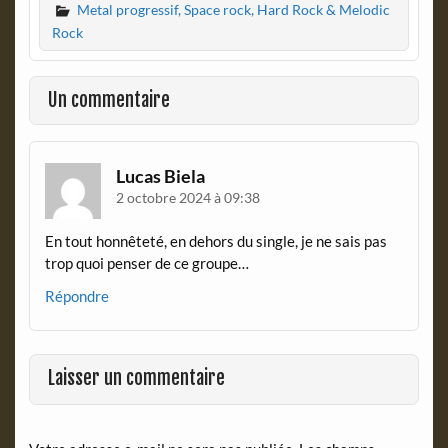
Metal progressif, Space rock, Hard Rock & Melodic
e
n
b
t
Rock
o
F
o
r
k
i
Un commentaire
e
n
d
l
Lucas Biela
y
2 octobre 2024 à 09:38
En tout honnêteté, en dehors du single, je ne sais pas
trop quoi penser de ce groupe…
Répondre
Laisser un commentaire