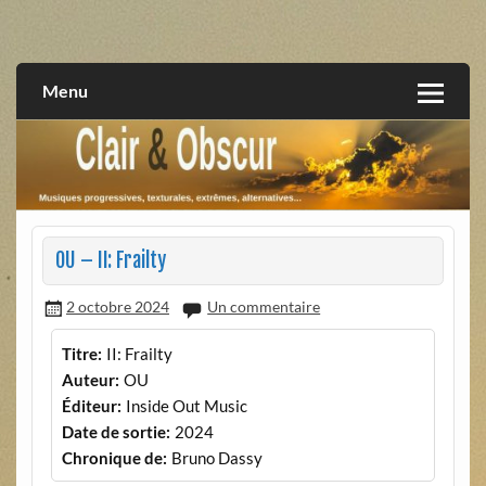
Skip
to
musiques progressives, électroniques, expérimentales,
Clair et Obscur
content
extrêmes, alternatives, texturales
Menu
OU – II: Frailty
2 octobre 2024
Un commentaire
Titre:
II: Frailty
Auteur:
OU
Éditeur:
Inside Out Music
Date de sortie:
2024
Chronique de:
Bruno Dassy