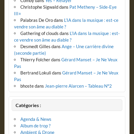
Comby
dans
Yes – Relayer
Christophe Sigwald
dans
Pat Metheny – Side-Eye
III+
Palabras De Oro
dans
L’IA dans la musique : est-ce
vendre son âme au diable ?
Gathering of clouds
dans
L’IA dans la musique : est-
ce vendre son âme au diable ?
Desmedt Gilles
dans
Ange – Une carrière divine
(seconde partie)
Thierry Folcher
dans
Gérard Manset – Je Ne Veux
Pas
Bertrand Lokuli
dans
Gérard Manset – Je Ne Veux
Pas
bhoste
dans
Jean-pierre Alarcen – Tableau N°2
Catégories :
Agenda & News
Album de trop ?
Ambient & Drone