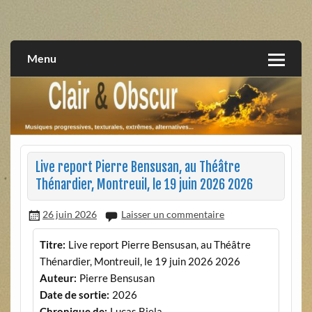
Skip
to
musiques progressives, électroniques, expérimentales,
Clair et Obscur
content
extrêmes, alternatives, texturales
Menu
Live report Pierre Bensusan, au Théâtre
Thénardier, Montreuil, le 19 juin 2026 2026
26 juin 2026
Laisser un commentaire
Titre:
Live report Pierre Bensusan, au Théâtre
Thénardier, Montreuil, le 19 juin 2026 2026
Auteur:
Pierre Bensusan
Date de sortie:
2026
Chronique de:
Lucas Biela