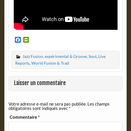
F
P
a
r
c
i
Jazz Fusion, expérimental & Groove, Soul
,
Live
e
n
b
t
Reports
,
World Fusion & Trad
o
F
o
r
k
i
Laisser un commentaire
e
n
d
Votre adresse e-mail ne sera pas publiée.
Les champs
l
obligatoires sont indiqués avec
*
y
Commentaire
*