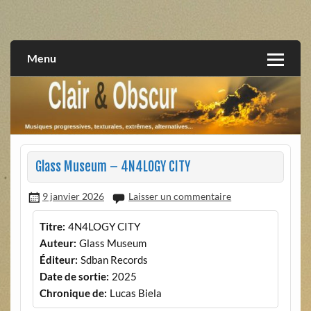
Skip
to
musiques progressives, électroniques, expérimentales,
Clair et Obscur
content
extrêmes, alternatives, texturales
Menu
Glass Museum – 4N4LOGY CITY
9 janvier 2026
Laisser un commentaire
Titre:
4N4LOGY CITY
Auteur:
Glass Museum
Éditeur:
Sdban Records
Date de sortie:
2025
Chronique de:
Lucas Biela