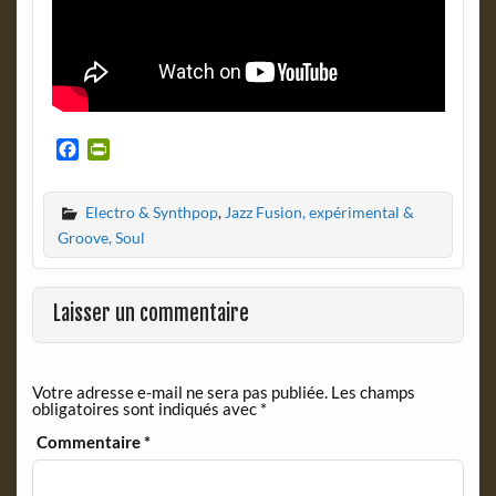
F
P
a
r
c
i
Electro & Synthpop
,
Jazz Fusion, expérimental &
e
n
b
t
Groove, Soul
o
F
o
r
k
i
Laisser un commentaire
e
n
d
Votre adresse e-mail ne sera pas publiée.
Les champs
l
obligatoires sont indiqués avec
*
y
Commentaire
*