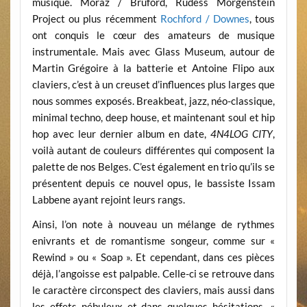
musique. Moraz / Bruford, Rudess Morgenstein
Project ou plus récemment
Rochford / Downes
, tous
ont conquis le cœur des amateurs de musique
instrumentale. Mais avec Glass Museum, autour de
Martin Grégoire à la batterie et Antoine Flipo aux
claviers, c’est à un creuset d’influences plus larges que
nous sommes exposés. Breakbeat, jazz, néo-classique,
minimal techno, deep house, et maintenant soul et hip
hop avec leur dernier album en date,
4N4LOG CITY
,
voilà autant de couleurs différentes qui composent la
palette de nos Belges. C’est également en trio qu’ils se
présentent depuis ce nouvel opus, le bassiste Issam
Labbene ayant rejoint leurs rangs.
Ainsi, l’on note à nouveau un mélange de rythmes
enivrants et de romantisme songeur, comme sur «
Rewind » ou « Soap ». Et cependant, dans ces pièces
déjà, l’angoisse est palpable. Celle-ci se retrouve dans
le caractère circonspect des claviers, mais aussi dans
les effets nébuleux et dans quelques hésitations. «