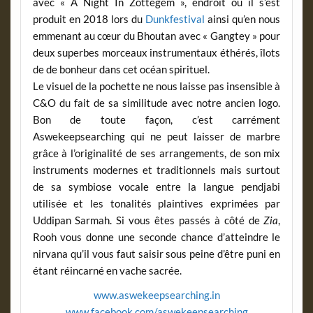
avec « A Night In Zottegem », endroit où il s’est
produit en 2018 lors du
Dunkfestival
ainsi qu’en nous
emmenant au cœur du Bhoutan avec « Gangtey » pour
deux superbes morceaux instrumentaux éthérés, îlots
de de bonheur dans cet océan spirituel.
Le visuel de la pochette ne nous laisse pas insensible à
C&O du fait de sa similitude avec notre ancien logo.
Bon de toute façon, c’est carrément
Aswekeepsearching qui ne peut laisser de marbre
grâce à l’originalité de ses arrangements, de son mix
instruments modernes et traditionnels mais surtout
de sa symbiose vocale entre la langue pendjabi
utilisée et les tonalités plaintives exprimées par
Uddipan Sarmah. Si vous êtes passés à côté de
Zia
,
Rooh vous donne une seconde chance d’atteindre le
nirvana qu’il vous faut saisir sous peine d’être puni en
étant réincarné en vache sacrée.
www.aswekeepsearching.in
www.facebook.com/aswekeepsearching