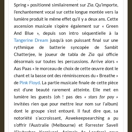
Spring » positionné similairement sur
Zia
. Qu’importe,
l’enchantement vocal sur cette longue montée vers la
lumière produit le même effet qu’il y a deux ans. Cette
ascension musicale s’opère également sur « Green
And Blue », depuis son intro séquentielle à la
Tangerine Dream
jusqu’à son puissant final sur une
rythmique de batterie syncopée de Sambit
Chatterjee, le joueur de tabla de
Zia
qui officie
désormais sur toutes les percussions. Arrive alors «
Aas Paas » le morceau de choix de cette œuvre dont le
chant et la basse ont des réminiscences du « Breathe »
de
Pink Floyd
. La partie musicale finale de cette pièce
est d’une beauté rarement atteinte. Elle met en
lumière les guests (oh ! pas des
« stars for pay »
invitées rien que pour mettre leur nom sur l’album)
dont le groupe s’est entouré. Il faut dire que, sa
notoriété s’accroissant, Aswekeepsearching a pu
s’offrir l’Australie (Melbourne) et Forrester Savell
(Skyharbor, Karnivool, Animals As Leaders) pour