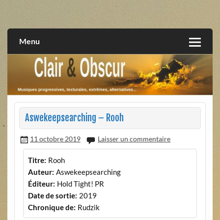
Skip
to
musiques progressives, électroniques, expérimentales,
Clair et Obscur
content
extrêmes, alternatives, texturales
Menu
Aswekeepsearching – Rooh
11 octobre 2019
Laisser un commentaire
Titre:
Rooh
Auteur:
Aswekeepsearching
Éditeur:
Hold Tight! PR
Date de sortie:
2019
Chronique de:
Rudzik