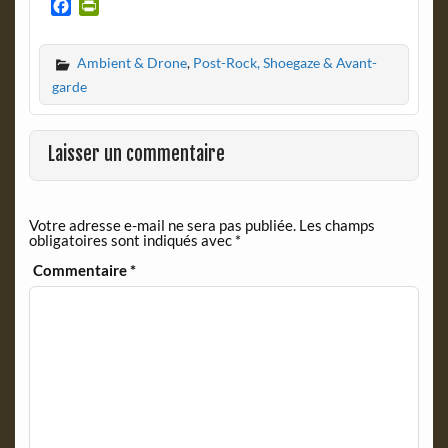
F
P
a
r
c
i
Ambient & Drone
,
Post-Rock, Shoegaze & Avant-
e
n
b
t
garde
o
F
o
r
k
i
Laisser un commentaire
e
n
d
Votre adresse e-mail ne sera pas publiée.
Les champs
l
obligatoires sont indiqués avec
*
y
Commentaire
*