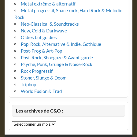
Metal extrême & alternatif
Metal progressif, Space rock, Hard Rock & Melodic
Rock
Neo-Classical & Soundtracks
New, Cold & Darkwave
Oldies but goldies
Pop, Rock, Alternative & Indie, Gothique
Post-Prog & Art-Pop
Post-Rock, Shoegaze & Avant-garde
Psyché, Punk, Grunge & Noise-Rock
Rock Progressif
Stoner, Sludge & Doom
Triphop
World Fusion & Trad
Les archives de C&O :
Les
archives
de