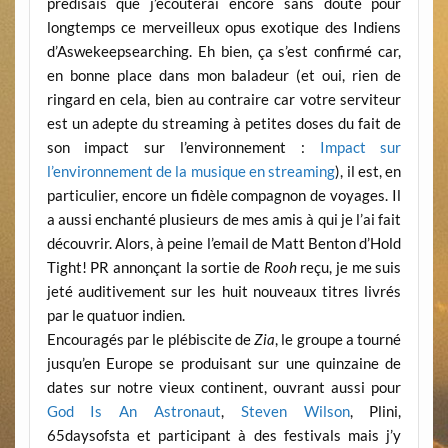
prédisais que j’écouterai encore sans doute pour
longtemps ce merveilleux opus exotique des Indiens
d’Aswekeepsearching. Eh bien, ça s’est confirmé car,
en bonne place dans mon baladeur (et oui, rien de
ringard en cela, bien au contraire car votre serviteur
est un adepte du streaming à petites doses du fait de
son impact sur l’environnement :
Impact sur
l’environnement de la musique en streaming
), il est, en
particulier, encore un fidèle compagnon de voyages. Il
a aussi enchanté plusieurs de mes amis à qui je l’ai fait
découvrir. Alors, à peine l’email de Matt Benton d’Hold
Tight! PR annonçant la sortie de
Rooh
reçu, je me suis
jeté auditivement sur les huit nouveaux titres livrés
par le quatuor indien.
Encouragés par le plébiscite de
Zia
, le groupe a tourné
jusqu’en Europe se produisant sur une quinzaine de
dates sur notre vieux continent, ouvrant aussi pour
God Is An Astronaut
,
Steven Wilson
, Plini,
65daysofsta et participant à des festivals mais j’y