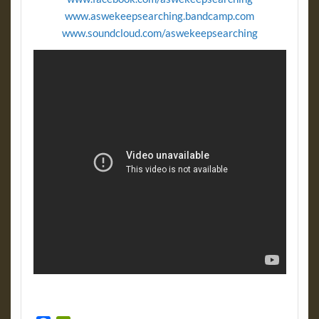
www.aswekeepsearching.bandcamp.com
www.soundcloud.com/aswekeepsearching