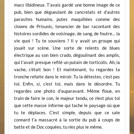
macs libidineux. T’avais gardé une bonne image de ce
pub, bien que dégueulant de cancrelats et d’autres
parasites humains, putes maquillées comme des
clowns de Prisunic, tenancier de bar racontant des
histoires sordides de voisinage, de sang, de foutre… la
vie quoi ! Tu te souviens ? Il y avait un groupe qui
jouait sur scène. Une sorte de relents de blues
électrique au son bien crado, dégoulinant des amplis,
qui t’avait presque refilé un putain de torticolis. Ah, la
vache, c’était bon ! Et maintenant, tu regardes ta
tronche refaite dans le miroir. Tu la détestes, c’est pas
toi. Enfin, si, c’est toi, mais dans le désordre. Tu
regardes une photo d’auparavant. Même floue, en
train de faire le con, le majeur tendu, ce n’est plus toi
que cette masse informe qui tache le paysage où que
tu te déplaces. C’est simple, depuis que ce sale
connard t’a massacré à la sortie du pub à coups de
batte et de Doc coquées, tu n’es plus le même.