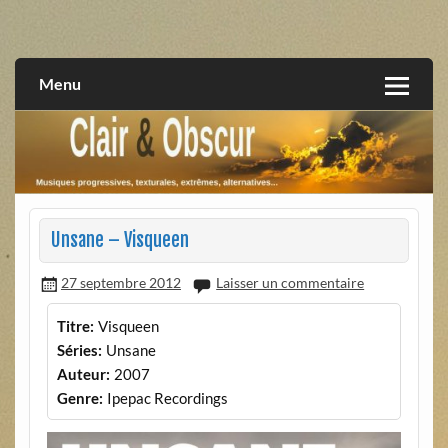
Skip
to
musiques progressives, électroniques, expérimentales,
Clair et Obscur
content
extrêmes, alternatives, texturales
Menu
Unsane – Visqueen
27 septembre 2012
Laisser un commentaire
Titre:
Visqueen
Séries:
Unsane
Auteur:
2007
Genre:
Ipepac Recordings