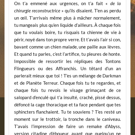
On t’a emmené aux urgences, on t’a fait «
de la
chirurgie reconstructrice
» qu’ils disaient. T’en as perdu
un œil. T’arrivais même plus à mâcher normalement,
tu mangeais plus qu’en liquide d’ailleurs. À chaque fois
que tu voulais boire, tu risquais ta chienne de vie à
périr, noyé dans ton propre verre. Et t’avais l’air si con,
bavant comme un chien malade, une paille aux lèvres.
Et quand tu parles, c’est l’artifice, tu pleures de honte.
Impossible de ressortir les répliques des Tontons
Flingueurs ou des Affranchis. Un têtard d’un an
parlerait mieux que toi ! T’es un mélange de Darkman
et de Planète Terreur. Chaque fois tu te regardes, et
chaque fois tu revois le visage grimaçant de ce
salopard d’enculé qui t’a insulté, craché, pissé dessus,
défoncé la cage thoracique et ta face pendant que tes
sphincters flanchaient. Tu te souviens ? T’es resté un
moment sur le trottoir, la tronche dans le caniveau.
T’avais l’impression de faire un remake d’Abyss,
version citadine d’éboueur, avant que quelqu’un ne