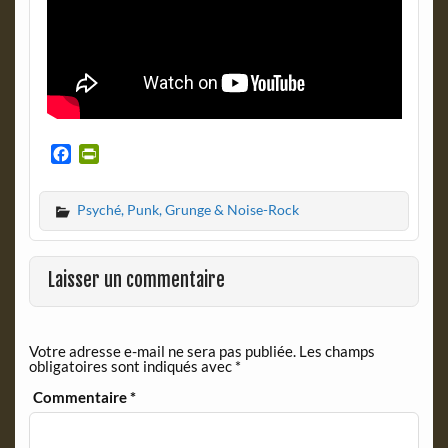
F
P
a
r
c
i
Psyché, Punk, Grunge & Noise-Rock
e
n
b
t
o
F
o
r
Laisser un commentaire
k
i
e
n
Votre adresse e-mail ne sera pas publiée.
Les champs
d
obligatoires sont indiqués avec
*
l
y
Commentaire
*