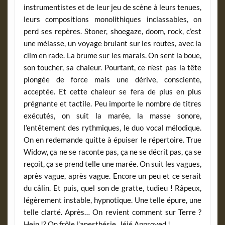
instrumentistes et de leur jeu de scène à leurs tenues,
leurs compositions monolithiques inclassables, on
perd ses repères. Stoner, shoegaze, doom, rock, c’est
une mélasse, un voyage brulant sur les routes, avec la
clim en rade. La brume sur les marais. On sent la boue,
son toucher, sa chaleur. Pourtant, ce n’est pas la tête
plongée de force mais une dérive, consciente,
acceptée. Et cette chaleur se fera de plus en plus
prégnante et tactile. Peu importe le nombre de titres
exécutés, on suit la marée, la masse sonore,
l’entêtement des rythmiques, le duo vocal mélodique.
On en redemande quitte à épuiser le répertoire. True
Widow, ça ne se raconte pas, ça ne se décrit pas, ça se
reçoit, ça se prend telle une marée. On suit les vagues,
après vague, après vague. Encore un peu et ce serait
du câlin. Et puis, quel son de gratte, tudieu ! Râpeux,
légèrement instable, hypnotique. Une telle épure, une
telle clarté. Après… On revient comment sur Terre ?
Hein !? On frôle l’anesthésie. Jéjé Approved !