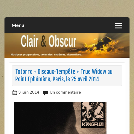
Skip
to
musiques progressives, électroniques, expérimentales,
Clair et Obscur
content
extrêmes, alternatives, texturales
Menu
Totorro + Oiseaux-Tempête + True Widow au
Point Ephémère, Paris, le 25 avril 2014
3 juin 2014
Un commentaire