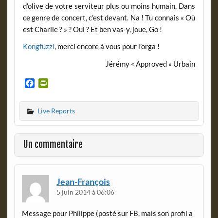
d’olive de votre serviteur plus ou moins humain. Dans
ce genre de concert, c’est devant. Na ! Tu connais « Où
est Charlie ? » ? Oui ? Et ben vas-y, joue, Go !
Kongfuzzi
, merci encore à vous pour l’orga !
Jérémy « Approved » Urbain
F
P
a
r
c
i
Live Reports
e
n
b
t
o
F
o
r
Un commentaire
k
i
e
n
d
Jean-François
l
5 juin 2014 à 06:06
y
Message pour Philippe (posté sur FB, mais son profil a