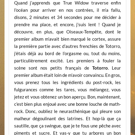
Quand j’apprends que True Widow traverse enfin
l’océan pour arriver en nos contrées, il m’a fallu,
disons, 2 minutes et 34 secondes pour me décider à
prendre ma place, et encore, j’suis lent ! Quand je
découvre, en plus, que Oiseaux-Tempête, dont le
premier album m’avait bien marqué le cortex, assure
la première partie avec d’autres frenchies de Totorro,
j’étais déjà au bord de l’orgasme ou, tout du moins,
particulièrement excité. Les premiers à fouler la
scène sont nos petits français de
Totorro
. Leur
premier album était loin de m’avoir convaincu. En gros,
vous prenez tous les ingrédients du post-rock, les
fulgurances comme les tares, vous mélangez, vous
jetez et vous obtenez un bon aperçu. Bon, maintenant,
c’est bien plus enjoué avec une bonne louche de math-
rock. Donc, oubliez le neurasthénique qui pleure son
malheur dégoulinant des latrines. Et hop-là que ça
sautille, que ça swingue, que je te fous une pêche avec
piments et sucre. Et vas-y que tu arbores un bon