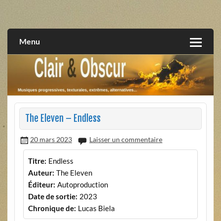
Skip
to
musiques progressives, électroniques, expérimentales,
Clair et Obscur
content
extrêmes, alternatives, texturales
Menu
The Eleven – Endless
20 mars 2023
Laisser un commentaire
Titre:
Endless
Auteur:
The Eleven
Éditeur:
Autoproduction
Date de sortie:
2023
Chronique de:
Lucas Biela