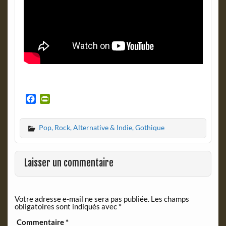
F
P
a
r
c
i
Pop, Rock, Alternative & Indie, Gothique
e
n
b
t
o
F
o
r
Laisser un commentaire
k
i
e
n
Votre adresse e-mail ne sera pas publiée.
Les champs
d
obligatoires sont indiqués avec
*
l
y
Commentaire
*