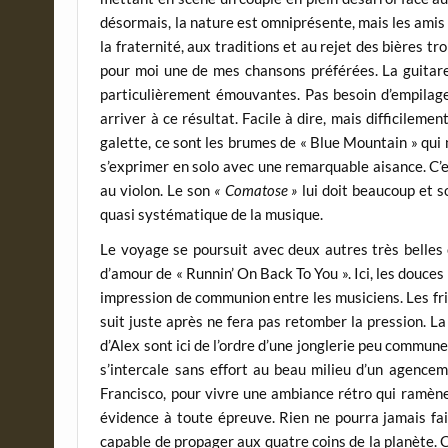
désormais, la nature est omniprésente, mais les amis 
la fraternité, aux traditions et au rejet des bières t
pour moi une de mes chansons préférées. La guitare 
particulièrement émouvantes. Pas besoin d’empilage 
arriver à ce résultat. Facile à dire, mais difficileme
galette, ce sont les brumes de « Blue Mountain » qui
s’exprimer en solo avec une remarquable aisance. C’e
au violon. Le son
« Comatose »
lui doit beaucoup et s
quasi systématique de la musique.
Le voyage se poursuit avec deux autres très belles 
d’amour de « Runnin’ On Back To You ». Ici, les douce
impression de communion entre les musiciens. Les fri
suit juste après ne fera pas retomber la pression. La
d’Alex sont ici de l’ordre d’une jonglerie peu commune
s’intercale sans effort au beau milieu d’un agencem
Francisco, pour vivre une ambiance rétro qui ramène
évidence à toute épreuve. Rien ne pourra jamais fair
capable de propager aux quatre coins de la planète. C