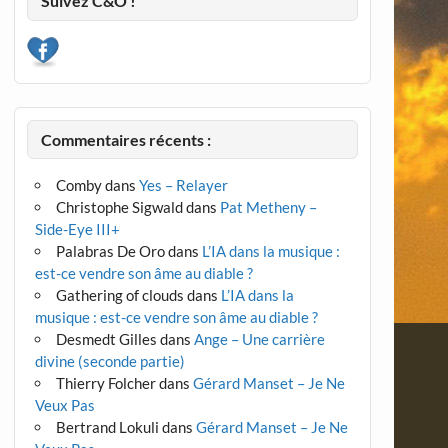
Suivez C&O !
Commentaires récents :
Comby
dans
Yes – Relayer
Christophe Sigwald
dans
Pat Metheny –
Side-Eye III+
Palabras De Oro
dans
L’IA dans la musique :
est-ce vendre son âme au diable ?
Gathering of clouds
dans
L’IA dans la
musique : est-ce vendre son âme au diable ?
Desmedt Gilles
dans
Ange – Une carrière
divine (seconde partie)
Thierry Folcher
dans
Gérard Manset – Je Ne
Veux Pas
Bertrand Lokuli
dans
Gérard Manset – Je Ne