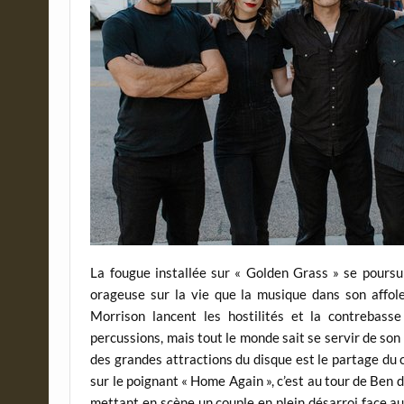
La fougue installée sur « Golden Grass » se pours
orageuse sur la vie que la musique dans son affole
Morrison lancent les hostilités et la contrebas
percussions, mais tout le monde sait se servir de so
des grandes attractions du disque est le partage du ch
sur le poignant « Home Again », c’est au tour de Ben 
mettant en scène un couple en plein désarroi face aux