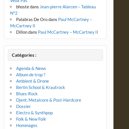
Veux Pas
bhoste
dans
Jean-pierre Alarcen – Tableau
N°2
Palabras De Oro
dans
Paul McCartney –
McCartney II
Dillon
dans
Paul McCartney – McCartney II
Catégories :
Agenda & News
Album de trop ?
Ambient & Drone
Berlin School & Krautrock
Blues-Rock
Djent, Metalcore & Post-Hardcore
Dossier
Electro & Synthpop
Folk & New Folk
Hommages