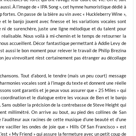
aussi. À l’image de « IPA Song », cet hymne humoristique dédié à
rop fortes. On passe de la bière au vin avec « Huckleberry Wine »,
et le banjo jouent avec finesse et les variations vocales sont
ni de surenchère, juste une ligne mélodique et du talent pour
nt réalisable. Nous voilà à mi-chemin et le temps de retourner la
 nous accueillent. Décor fantastique permettant à Addie Levy de
st aussi le bon moment pour relever le travail de Philip Brezina
on jeu virevoltant n’est certainement pas étranger au décollage
chansons. Tout d’abord, le tendre (mais un peu court) message
s harmonies vocales sont à l’image du texte et donnent une réelle
ssons sont garantis et je peux vous assurer que « 25 Miles » qui
 coordination et le dialogue entre les vocaux de Ben et le banjo
. Sans oublier la précision de la contrebasse de Steve Height qui
ent millimétré. On arrive au bout, au pied des collines de San
 l’auditeur aux racines de cette musique d’une beauté et d’une
e vaciller les ondes de joie que « Hills Of San Francisco » est
’est « My Friend » qui assure la fermeture avec un petit coup de