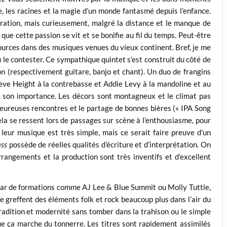
e, les racines et la magie d’un monde fantasmé depuis l’enfance.
ration, mais curieusement, malgré la distance et le manque de
que cette passion se vit et se bonifie au fil du temps. Peut-être
sources dans des musiques venues du vieux continent. Bref, je me
le contester. Ce sympathique quintet s’est construit du côté de
n (respectivement guitare, banjo et chant). Un duo de frangins
teve Height à la contrebasse et Addie Levy à la mandoline et au
 son importance. Les décors sont montagneux et le climat pas
leureuses rencontres et le partage de bonnes bières (« IPA Song
ela se ressent lors de passages sur scène à l’enthousiasme, pour
 leur musique est très simple, mais ce serait faire preuve d’un
ass
possède de réelles qualités d’écriture et d’interprétation. On
arrangements et la production sont très inventifs et d’excellent
star de formations comme AJ Lee & Blue Summit ou Molly Tuttle,
se greffent des éléments folk et rock beaucoup plus dans l’air du
radition et modernité sans tomber dans la trahison ou le simple
 que ça marche du tonnerre. Les titres sont rapidement assimilés