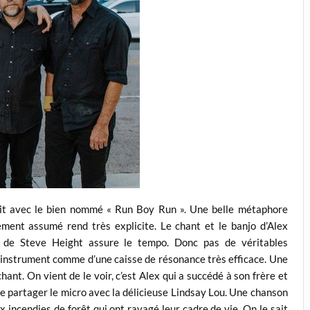
uit avec le bien nommé « Run Boy Run ». Une belle métaphore
ment assumé rend très explicite. Le chant et le banjo d’Alex
se de Steve Height assure le tempo. Donc pas de véritables
n instrument comme d’une caisse de résonance très efficace. Une
ant. On vient de le voir, c’est Alex qui a succédé à son frère et
de partager le micro avec la délicieuse Lindsay Lou. Une chanson
 incendies de forêt qui ont ravagé leur cadre de vie. On le sait