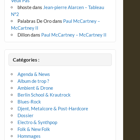
Veux Pas
bhoste
dans
Jean-pierre Alarcen – Tableau
N°2
Palabras De Oro
dans
Paul McCartney –
McCartney II
Dillon
dans
Paul McCartney – McCartney II
Catégories :
Agenda & News
Album de trop ?
Ambient & Drone
Berlin School & Krautrock
Blues-Rock
Djent, Metalcore & Post-Hardcore
Dossier
Electro & Synthpop
Folk & New Folk
Hommages