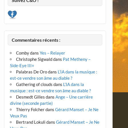
Suivez C&O !
Commentaires récents :
Comby
dans
Yes – Relayer
Christophe Sigwald
dans
Pat Metheny –
Side-Eye III+
Palabras De Oro
dans
L’IA dans la musique :
est-ce vendre son âme au diable ?
Gathering of clouds
dans
L’IA dans la
musique : est-ce vendre son âme au diable ?
Desmedt Gilles
dans
Ange – Une carrière
divine (seconde partie)
Thierry Folcher
dans
Gérard Manset – Je Ne
Veux Pas
Bertrand Lokuli
dans
Gérard Manset – Je Ne