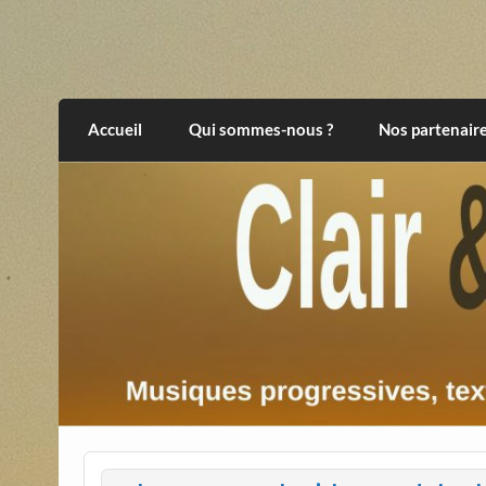
Skip
to
content
Clair et Obscur
musiques progressives, électroniques, expér
Accueil
Qui sommes-nous ?
Nos partenair