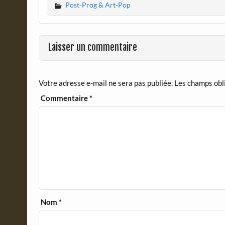
Post-Prog & Art-Pop
e
n
b
t
o
F
o
r
Laisser un commentaire
k
i
e
n
d
Votre adresse e-mail ne sera pas publiée.
Les champs obl
l
y
Commentaire
*
Nom
*