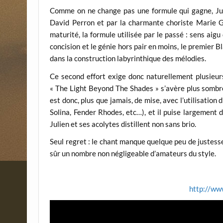
Comme on ne change pas une formule qui gagne, Juli
David Perron et par la charmante choriste Marie Gu
maturité, la formule utilisée par le passé : sens aigu 
concision et le génie hors pair en moins, le premier Bl
dans la construction labyrinthique des mélodies.
Ce second effort exige donc naturellement plusieurs
« The Light Beyond The Shades » s’avère plus sombre
est donc, plus que jamais, de mise, avec l’utilisati
Solina, Fender Rhodes, etc…), et il puise largement
Julien et ses acolytes distillent non sans brio.
Seul regret : le chant manque quelque peu de justesse
sûr un nombre non négligeable d’amateurs du style.
http://ww