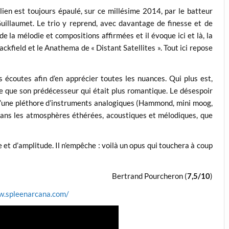
en est toujours épaulé, sur ce millésime 2014, par le batteur
illaumet. Le trio y reprend, avec davantage de finesse et de
de la mélodie et compositions affirmées et il évoque ici et là, la
ackfield et le Anathema de « Distant Satellites ». Tout ici repose
 écoutes afin d’en apprécier toutes les nuances. Qui plus est,
 que son prédécesseur qui était plus romantique. Le désespoir
on d’une pléthore d’instruments analogiques (Hammond, mini moog,
 dans les atmosphères éthérées, acoustiques et mélodiques, que
 et d’amplitude. Il n’empêche : voilà un opus qui touchera à coup
Bertrand Pourcheron (
7,5/10
)
w.spleenarcana.com/