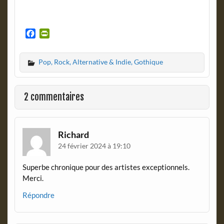
F
P
a
r
c
i
Pop, Rock, Alternative & Indie, Gothique
e
n
b
t
o
F
o
r
2 commentaires
k
i
e
n
d
Richard
l
24 février 2024 à 19:10
y
Superbe chronique pour des artistes exceptionnels.
Merci.
Répondre