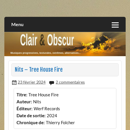
Skip
to
musiques progressives, électroniques, expérimentales,
Clair et Obscur
content
extrêmes, alternatives, texturales
Menu
Nits – Tree House Fire
23 février 2024
2 commentaires
Titre:
Tree House Fire
Auteur:
Nits
Éditeur:
Werf Records
Date de sortie:
2024
Chronique de:
Thierry Folcher