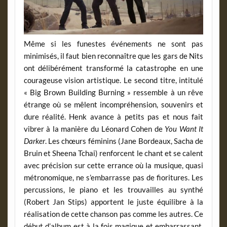
Même si les funestes événements ne sont pas
minimisés, il faut bien reconnaître que les gars de Nits
ont délibérément transformé la catastrophe en une
courageuse vision artistique. Le second titre, intitulé
« Big Brown Building Burning » ressemble à un rêve
étrange où se mêlent incompréhension, souvenirs et
dure réalité. Henk avance à petits pas et nous fait
vibrer à la manière du Léonard Cohen de
You Want It
Darker
. Les chœurs féminins (Jane Bordeaux, Sacha de
Bruin et Sheena Tchai) renforcent le chant et se calent
avec précision sur cette errance où la musique, quasi
métronomique, ne s’embarrasse pas de fioritures. Les
percussions, le piano et les trouvailles au synthé
(Robert Jan Stips) apportent le juste équilibre à la
réalisation de cette chanson pas comme les autres. Ce
début d’album est à la fois magique et embarrassant.