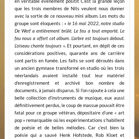
en véritable événement positif. C’est la grande leçon
que les trois membres de Nits veulent nous donner
avec la sortie de ce nouveau mini album. Les mots du
groupe sont éloquents : «
le 16 mai 2022, notre studio
De Werf a entièrement brûlé. Le feu a tout emporté. Le
feu nous a offert cet album. L’arbre est toujours debout.
L’oiseau chante toujours
». Et pourtant, en dépit de ces
considérations positives, quarante ans de carrière
sont partis en fumée. Les faits se sont déroulés dans
un ancien gymnase transformé en studio où les trois
néerlandais avaient installé tout leur matériel
d’enregistrement et archivé bon nombre de
documents, à jamais disparus. Si l’on rajoute à cela une
belle collection d’instruments de musique, eux aussi
définitivement perdus, le coup de massue pouvait être
fatal pour ce groupe vétéran, dépositaire d’une « art
pop » remarquable où les expérimentations s’habillent
de poésie et de belles mélodies. Car c’est bien la
poésie qui a sauvé Henk Hofstede, Rob Kloet et