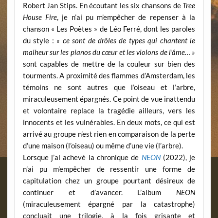
Robert Jan Stips. En écoutant les six chansons de
Tree
House Fire
, je n’ai pu m’empêcher de repenser à la
chanson « Les Poètes » de Léo Ferré, dont les paroles
du style :
« ce sont de drôles de types qui chantent le
malheur sur les pianos du cœur et les violons de l’âme… »
sont capables de mettre de la couleur sur bien des
tourments. A proximité des flammes d’Amsterdam, les
témoins ne sont autres que l’oiseau et l’arbre,
miraculeusement épargnés. Ce point de vue inattendu
et volontaire replace la tragédie ailleurs, vers les
innocents et les vulnérables. En deux mots, ce qui est
arrivé au groupe n’est rien en comparaison de la perte
d’une maison (l’oiseau) ou même d’une vie (l’arbre).
Lorsque j’ai achevé la chronique de
NEON
(2022), je
n’ai pu m’empêcher de ressentir une forme de
capitulation chez un groupe pourtant désireux de
continuer et d’avancer. L’album
NEON
(miraculeusement épargné par la catastrophe)
concluait une trilogie, à la fois grisante et