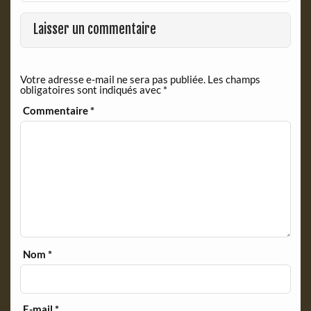
o
F
o
r
Laisser un commentaire
k
i
e
n
Votre adresse e-mail ne sera pas publiée.
Les champs
d
obligatoires sont indiqués avec
*
l
y
Commentaire
*
Nom
*
E-mail
*