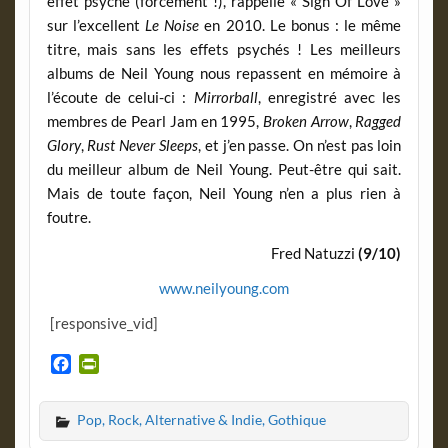
effet psyché (forcément !), rappelle « Sign Of Love »
sur l’excellent
Le Noise
en 2010. Le bonus : le même
titre, mais sans les effets psychés ! Les meilleurs
albums de Neil Young nous repassent en mémoire à
l’écoute de celui-ci :
Mirrorball
, enregistré avec les
membres de Pearl Jam en 1995,
Broken Arrow
,
Ragged
Glory
,
Rust Never Sleeps
, et j’en passe. On n’est pas loin
du meilleur album de Neil Young. Peut-être qui sait.
Mais de toute façon, Neil Young n’en a plus rien à
foutre.
Fred Natuzzi
(9/10)
www.neilyoung.com
[responsive_vid]
F
P
a
r
c
i
Pop, Rock, Alternative & Indie, Gothique
e
n
b
t