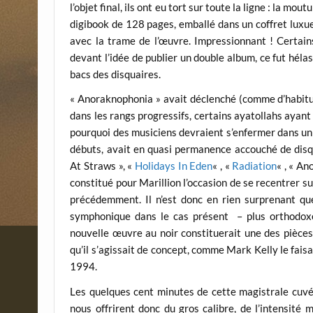
l’objet final, ils ont eu tort sur toute la ligne : la mo
digibook de 128 pages, emballé dans un coffret luxueu
avec la trame de l’œuvre. Impressionnant ! Certain
devant l’idée de publier un double album, ce fut hélas
bacs des disquaires.
« Anoraknophonia » avait déclenché (comme d’habitud
dans les rangs progressifs, certains ayatollahs ayant
pourquoi des musiciens devraient s’enfermer dans un 
débuts, avait en quasi permanence accouché de disqu
At Straws », «
Holidays In Eden
« , «
Radiation
« , « A
constitué pour Marillion l’occasion de se recentrer su
précédemment. Il n’est donc en rien surprenant qu
symphonique dans le cas présent – plus orthodoxe.
nouvelle œuvre au noir constituerait une des pièces
qu’il s’agissait de concept, comme Mark Kelly le fais
1994.
Les quelques cent minutes de cette magistrale cuv
nous offrirent donc du gros calibre, de l’intensité