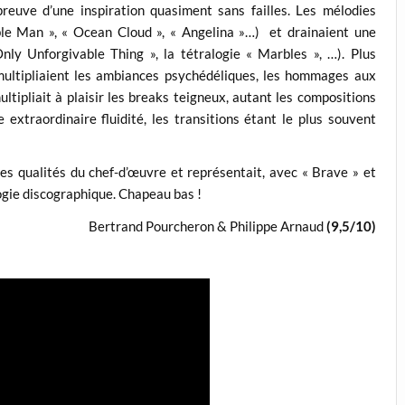
reuve d’une inspiration quasiment sans failles. Les mélodies
ble Man », « Ocean Cloud », « Angelina »…) et drainaient une
nly Unforgivable Thing », la tétralogie « Marbles », …). Plus
multipliaient les ambiances psychédéliques, les hommages aux
tipliait à plaisir les breaks teigneux, autant les compositions
xtraordinaire fluidité, les transitions étant le plus souvent
les qualités du chef-d’œuvre et représentait, avec « Brave » et
rilogie discographique. Chapeau bas !
Bertrand Pourcheron & Philippe Arnaud
(9,5/10)