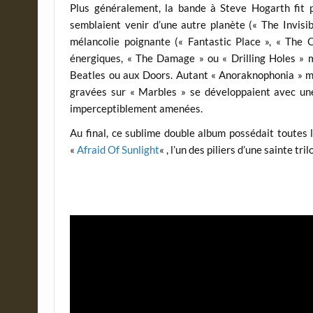
Plus généralement, la bande à Steve Hogarth fit p
semblaient venir d’une autre planète (« The Invisi
mélancolie poignante (« Fantastic Place », « The O
énergiques, « The Damage » ou « Drilling Holes » 
Beatles ou aux Doors. Autant « Anoraknophonia » mul
gravées sur « Marbles » se développaient avec une e
imperceptiblement amenées.
Au final, ce sublime double album possédait toutes 
«
Afraid Of Sunlight
« , l’un des piliers d’une sainte t