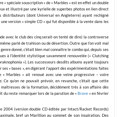
uture « spéciale souscription » de « Marbles » est en effet un double
x et illustré par une kyrielle de superbes photos en lien direct
s distributeurs (dont Universal en Angleterre) ayant rechigné
 une version « simple CD » qui fut disponible à la vente dans les
e avec le club des cinq serait-on tenté de dire) la controverse
 même parlé de trahison ou de désertion. Outre que l’on voit mal
genre donné, c’était bien mal connaître le combo qui, depuis ses
es à l’identité stylistique savamment renouvelée (« Clutching
noraknophonia »). Les successeurs desdits albums ayant toujours
r ses « bases », en digérant l’apport des expérimentations faites
e « Marbles » ait renoué avec une veine progressive – voire
 Ce qu’on ne pouvait prévoir, en revanche, c’était que cette
 maîtresses de la formation, décidément très à son affaire dès
ait du reste remarquer lors de la parution de «
Brave
» en février
ée 2004 (version double CD éditée par Intact/Racket Records)
 maximale, bref un Marillion au sommet de son inspiration. Des