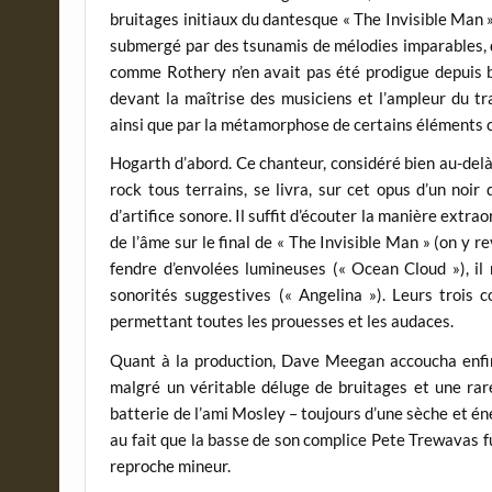
bruitages initiaux du dantesque « The Invisible Man »
submergé par des tsunamis de mélodies imparables, d
comme Rothery n’en avait pas été prodigue depuis 
devant la maîtrise des musiciens et l’ampleur du t
ainsi que par la métamorphose de certains éléments co
Hogarth d’abord. Ce chanteur, considéré bien au-del
rock tous terrains, se livra, sur cet opus d’un noi
d’artifice sonore. Il suffit d’écouter la manière extra
de l’âme sur le final de « The Invisible Man » (on y 
fendre d’envolées lumineuses (« Ocean Cloud »), il
sonorités suggestives (« Angelina »). Leurs trois c
permettant toutes les prouesses et les audaces.
Quant à la production, Dave Meegan accoucha enfin d
malgré un véritable déluge de bruitages et une rar
batterie de l’ami Mosley – toujours d’une sèche et éne
au fait que la basse de son complice Pete Trewavas fut,
reproche mineur.