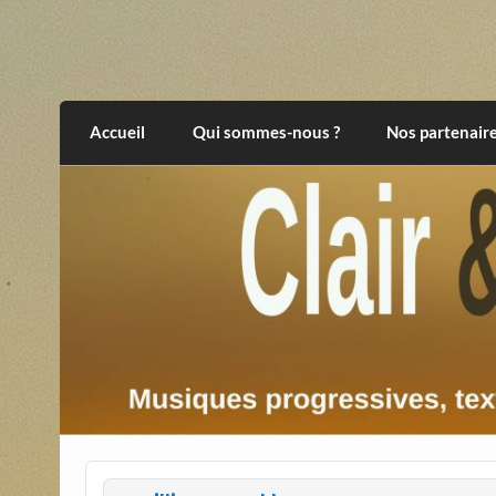
Skip
to
content
Clair et Obscur
musiques progressives, électroniques, expér
Accueil
Qui sommes-nous ?
Nos partenair