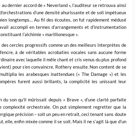
 au dernier accord de « Neverland », l’auditeur se retrouva ainsi
’orchestrations d’une densité ahurissante et de soli impétueux
bien longtemps… Au fil des écoutes, on fut rapidement médusé
ravail accompli en termes d’arrangements et d’instrumentation
nstituant l’alchimie « marillionesque ».
à des cercles progressifs comme un des meilleurs interprètes de
r d’encre, à de véritables acrobaties vocales sans aucune forme
ordinaire avec laquelle il mêle chant et cris venus du plus profond
revient) pour s’en convaincre. Rothery ensuite. Non content de se
 multiplia les arabesques inattendues (« The Damage ») et les
ompères furent aussi brillants, la complicité les unissant leur
u son qu’il mûrissait depuis « Brave », d’une clarté parfaite
e complexité orchestrale. On put simplement regretter que la
rgique précision – soit un peu en retrait, ceci tenant sans doute
 elle, enfin mixée comme il se soit. Mais il ne s’agit là que d’un