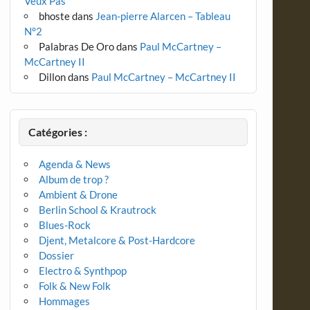
Veux Pas
bhoste
dans
Jean-pierre Alarcen – Tableau
N°2
Palabras De Oro
dans
Paul McCartney –
McCartney II
Dillon
dans
Paul McCartney – McCartney II
Catégories :
Agenda & News
Album de trop ?
Ambient & Drone
Berlin School & Krautrock
Blues-Rock
Djent, Metalcore & Post-Hardcore
Dossier
Electro & Synthpop
Folk & New Folk
Hommages