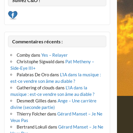
Suivez C&O !
Commentaires récents :
Comby
dans
Yes – Relayer
Christophe Sigwald
dans
Pat Metheny –
Side-Eye III+
Palabras De Oro
dans
L’IA dans la musique :
est-ce vendre son âme au diable ?
Gathering of clouds
dans
L’IA dans la
musique : est-ce vendre son âme au diable ?
Desmedt Gilles
dans
Ange – Une carrière
divine (seconde partie)
Thierry Folcher
dans
Gérard Manset – Je Ne
Veux Pas
Bertrand Lokuli
dans
Gérard Manset – Je Ne