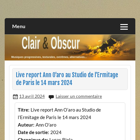
Skip
to
musiques progressives, électroniques, expérimentales,
Clair et Obscur
content
extrêmes, alternatives, texturales
Menu
Live report Ann O’aro au Studio de l’Ermitage
de Paris le 14 mars 2024
13 avril 2024
Laisser un commentaire
Titre:
Live report Ann O’aro au Studio de
l’Ermitage de Paris le 14 mars 2024
Auteur:
Ann O'aro
Date de sortie:
2024
Chronique de:
Lucas Biela