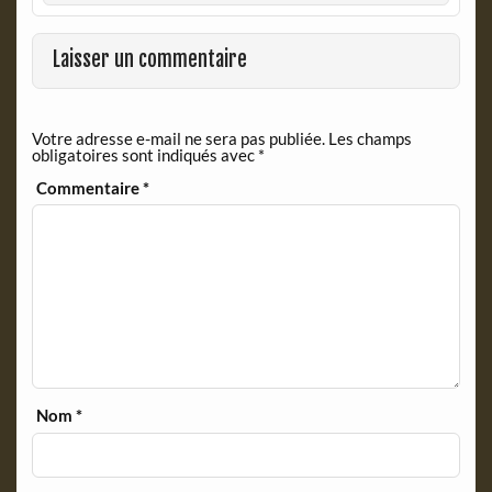
b
t
o
F
o
r
Laisser un commentaire
k
i
e
n
Votre adresse e-mail ne sera pas publiée.
Les champs
d
obligatoires sont indiqués avec
*
l
y
Commentaire
*
Nom
*