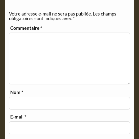
e
n
Votre adresse e-mail ne sera pas publiée.
Les champs
d
obligatoires sont indiqués avec
*
l
y
Commentaire
*
Nom
*
E-mail
*