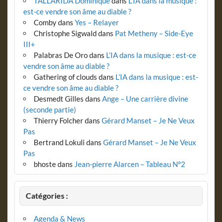
TALLARIDA Dominique
dans
L’IA dans la musique :
est-ce vendre son âme au diable ?
Comby
dans
Yes – Relayer
Christophe Sigwald
dans
Pat Metheny – Side-Eye
III+
Palabras De Oro
dans
L’IA dans la musique : est-ce
vendre son âme au diable ?
Gathering of clouds
dans
L’IA dans la musique : est-
ce vendre son âme au diable ?
Desmedt Gilles
dans
Ange – Une carrière divine
(seconde partie)
Thierry Folcher
dans
Gérard Manset – Je Ne Veux
Pas
Bertrand Lokuli
dans
Gérard Manset – Je Ne Veux
Pas
bhoste
dans
Jean-pierre Alarcen – Tableau N°2
Catégories :
Agenda & News