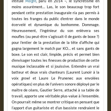
intitulé
Maigre
, paru en 2014 –, le syncrétisme en
moins assurément… Las, le son beaucoup trop fort
pendant cette prestation inaugurale n’a pas permis à
toutes les franges du public d’entrer dans le monde
écervelé et dynamique du bonhomme. Dommage.
Heureusement, l’ingénieur du son enlèvera ses
moufles (ou peut-être s’agissait-il de gants de boxe ?)
pour l’entier de la prestation de la tête d’affiche qui
gagna largement le match par KO… et sans gants de
boxe. Le son est clair, limpide, précis et permet bien
d’envisager toutes les finesses de production de cette
musique inclassable et si jouissive. Entendre un vrai
batteur et deux vrais chanteurs (Laurent Lunoir à la
voix
growl
et Laure Le Prunenec aux envolées
opératiques) en plus de l’univers sonore déployé par le
maître de céans, Gautier Serre, attaché à sa table de
travail, apporte une véritable plus-value à l’ensemble.
On pourrait même se montrer critique en pensant que
l’apport d’un guitariste et d’un bassiste rendraient le