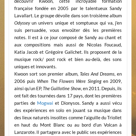
découvrir Kwoon, cette incroyable formation
française fondée en 2005 par le talentueux Sandy
Lavallart. Le groupe dévoile dans son troisième album
Odyssey
un univers unique et somptueux qui va, j’en
suis persuadée, vous envoûter dès les premières
notes. Il est à ce jour composé de Sandy au chant et
aux compositions mais aussi de Nicolas Foucaud,
Katia Jacob et Grégoire Galichet. Ils proposent de la
musique rock/ post rock et bien au-delà, des sons
uniques et innovants.
Kwoon sort son premier album,
Tales And Dreams
, en
2006 puis
When The Flowers Were Singing
en 2009,
ainsi qu’un EP,
The Guillotine Show
, en 2011. Depuis, ils
ont fait des tournées dans 17 pays, dont les premières
parties de
Mogwai
et Dionysos. Sandy a aussi vécu
des expériences en solo en jouant sa musique dans
des lieux naturels insolites comme l’aiguille du Triollet
en haut du Mont Blanc ou au bord d’un Volcan à
Lanzarote. Il partagera avec le public ses expériences