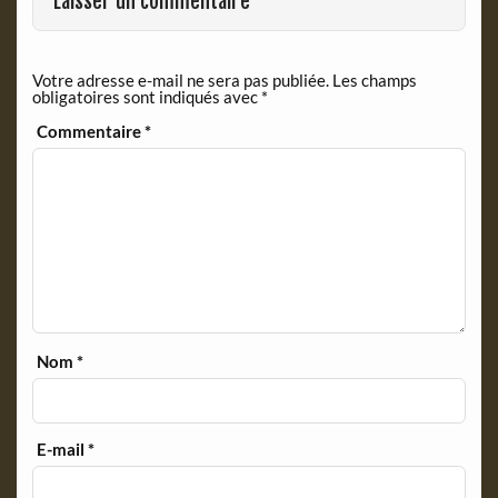
Laisser un commentaire
e
n
d
Votre adresse e-mail ne sera pas publiée.
Les champs
l
obligatoires sont indiqués avec
*
y
Commentaire
*
Nom
*
E-mail
*