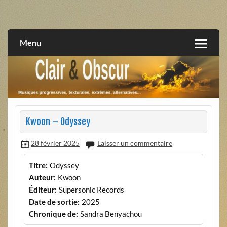
Skip
to
musiques progressives, électroniques, expérimentales,
Clair et Obscur
content
extrêmes, alternatives, texturales
Menu
Kwoon – Odyssey
28 février 2025
Laisser un commentaire
Titre:
Odyssey
Auteur:
Kwoon
Éditeur:
Supersonic Records
Date de sortie:
2025
Chronique de:
Sandra Benyachou