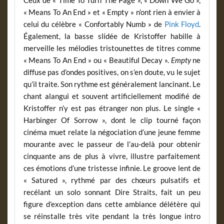
« Means To An End » et « Empty » n’ont rien à envier à
celui du célèbre « Confortably Numb » de
Pink Floyd
.
Également, la basse slidée de Kristoffer habille à
merveille les mélodies tristounettes de titres comme
« Means To An End » ou « Beautiful Decay ».
Empty
ne
diffuse pas d’ondes positives, on s’en doute, vu le sujet
qu’il traite. Son rythme est généralement lancinant. Le
chant alangui et souvent artificiellement modifié de
Kristoffer n’y est pas étranger non plus. Le single «
Harbinger Of Sorrow », dont le clip tourné façon
cinéma muet relate la négociation d’une jeune femme
mourante avec le passeur de l’au-delà pour obtenir
cinquante ans de plus à vivre, illustre parfaitement
ces émotions d’une tristesse infinie. Le groove lent de
« Satured », rythmé par des chœurs pulsatifs et
recélant un solo sonnant Dire Straits, fait un peu
figure d’exception dans cette ambiance délétère qui
se réinstalle très vite pendant la très longue intro