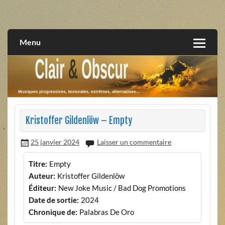
Skip
to
musiques progressives, électroniques, expérimentales,
Clair et Obscur
content
extrêmes, alternatives, texturales
Menu
Kristoffer Gildenlöw – Empty
25 janvier 2024
Laisser un commentaire
Titre:
Empty
Auteur:
Kristoffer Gildenlöw
Éditeur:
New Joke Music / Bad Dog Promotions
Date de sortie:
2024
Chronique de:
Palabras De Oro