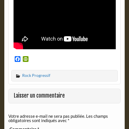
F
P
a
r
c
i
Rock Progressif
e
n
b
t
o
F
o
r
Laisser un commentaire
k
i
e
n
Votre adresse e-mail ne sera pas publiée.
Les champs
d
obligatoires sont indiqués avec
*
l
y