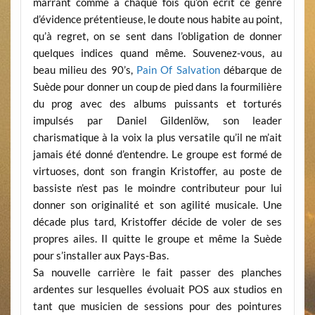
marrant comme à chaque fois qu’on écrit ce genre
d’évidence prétentieuse, le doute nous habite au point,
qu’à regret, on se sent dans l’obligation de donner
quelques indices quand même. Souvenez-vous, au
beau milieu des 90’s,
Pain Of Salvation
débarque de
Suède pour donner un coup de pied dans la fourmilière
du prog avec des albums puissants et torturés
impulsés par Daniel Gildenlöw, son leader
charismatique à la voix la plus versatile qu’il ne m’ait
jamais été donné d’entendre. Le groupe est formé de
virtuoses, dont son frangin Kristoffer, au poste de
bassiste n’est pas le moindre contributeur pour lui
donner son originalité et son agilité musicale. Une
décade plus tard, Kristoffer décide de voler de ses
propres ailes. Il quitte le groupe et même la Suède
pour s’installer aux Pays-Bas.
Sa nouvelle carrière le fait passer des planches
ardentes sur lesquelles évoluait POS aux studios en
tant que musicien de sessions pour des pointures