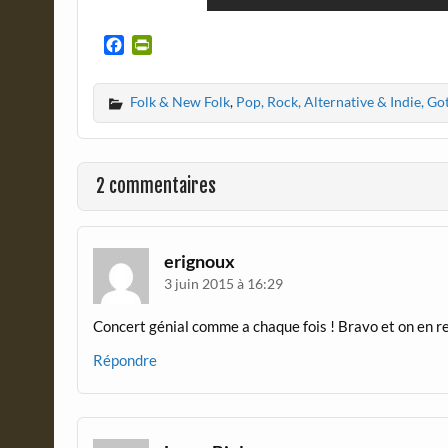
F
P
a
r
c
i
Folk & New Folk
,
Pop, Rock, Alternative & Indie, Go
e
n
b
t
o
F
o
r
2 commentaires
k
i
e
n
d
erignoux
l
3 juin 2015 à 16:29
y
Concert génial comme a chaque fois ! Bravo et on en 
Répondre