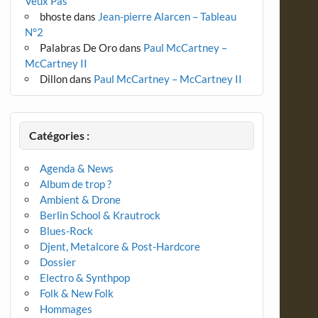
Veux Pas
bhoste
dans
Jean-pierre Alarcen – Tableau
N°2
Palabras De Oro
dans
Paul McCartney –
McCartney II
Dillon
dans
Paul McCartney – McCartney II
Catégories :
Agenda & News
Album de trop ?
Ambient & Drone
Berlin School & Krautrock
Blues-Rock
Djent, Metalcore & Post-Hardcore
Dossier
Electro & Synthpop
Folk & New Folk
Hommages