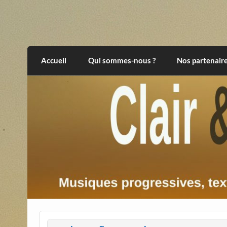
Skip
to
content
Clair et Obscur
musiques progressives, électroniques, expér
Accueil
Qui sommes-nous ?
Nos partenair