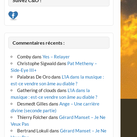
Suivez C&O !
Commentaires récents :
Comby
dans
Yes – Relayer
Christophe Sigwald
dans
Pat Metheny –
Side-Eye III+
Palabras De Oro
dans
L’IA dans la musique :
est-ce vendre son âme au diable ?
Gathering of clouds
dans
L’IA dans la
musique : est-ce vendre son âme au diable ?
Desmedt Gilles
dans
Ange – Une carrière
divine (seconde partie)
Thierry Folcher
dans
Gérard Manset – Je Ne
Veux Pas
Bertrand Lokuli
dans
Gérard Manset – Je Ne