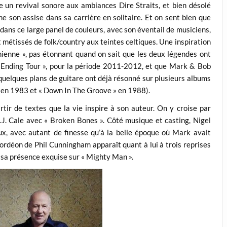
un revival sonore aux ambiances Dire Straits, et bien désolé
me son assise dans sa carrière en solitaire. Et on sent bien que
 dans ce large panel de couleurs, avec son éventail de musiciens,
t métissés de folk/country aux teintes celtiques. Une inspiration
anienne », pas étonnant quand on sait que les deux légendes ont
r Ending Tour », pour la période 2011-2012, et que Mark & Bob
, quelques plans de guitare ont déjà résonné sur plusieurs albums
 » en 1983 et « Down In The Groove » en 1988).
artir de textes que la vie inspire à son auteur. On y croise par
. Cale avec « Broken Bones ». Côté musique et casting, Nigel
x, avec autant de finesse qu’à la belle époque où Mark avait
ordéon de Phil Cunningham apparaît quant à lui à trois reprises
 sa présence exquise sur « Mighty Man ».