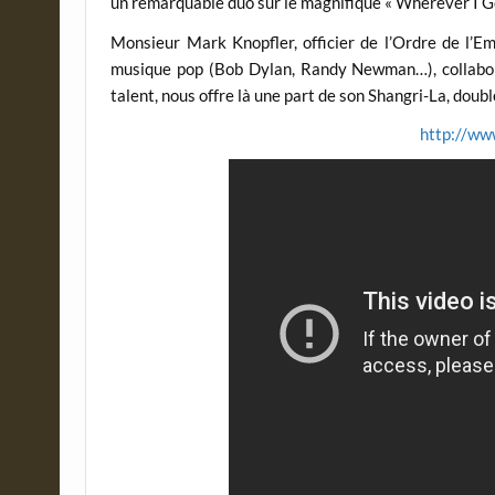
un remarquable duo sur le magnifique « Wherever I Go 
Monsieur Mark Knopfler, officier de l’Ordre de l’E
musique pop (Bob Dylan, Randy Newman…), collabor
talent, nous offre là une part de son Shangri-La, dou
http://ww