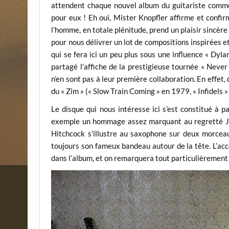
attendent chaque nouvel album du guitariste comme 
pour eux ! Eh oui, Mister Knopfler affirme et confir
l’homme, en totale plénitude, prend un plaisir sincère
pour nous délivrer un lot de compositions inspirées e
qui se fera ici un peu plus sous une influence « Dyl
partagé l’affiche de la prestigieuse tournée « Neve
n’en sont pas à leur première collaboration. En effet
du « Zim » (« Slow Train Coming » en 1979, « Infidels
Le disque qui nous intéresse ici s’est constitué à p
exemple un hommage assez marquant au regretté J.J
Hitchcock s’illustre au saxophone sur deux morceau
toujours son fameux bandeau autour de la tête. L’acc
dans l’album, et on remarquera tout particulièrement