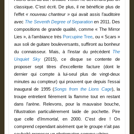
classique. C’est écrit. De plus, il ne bénéficie plus de
l’effet
« nouveau chanteur »
qui avait assis l’auditoire
avec
The Seventh Degree of Separation
en 2011. Des
compositions de grande qualité, comme « The Mirror
Lies », à l’ambiance très
Porcupine Tree
, ou « Scars »
aux soli de guitare bouleversants, suffiront au bonheur
du connaisseur. Mais, à l’instar du précédent
The
Unquiet Sky
(2015), ce disque se contente de
proposer sept titres d’excellente facture (dont le
dernier qui compte à lui-seul plus de vingt-deux
minutes au compteur) qui prouvent que depuis l’essai
inaugural de 1995 (
Songs from the Lions Cage
), la
troupe entretient fièrement la flamme tout en restant
dans l’arène. Relevons, pour la mauvaise bouche,
l’illustration particulièrement laide de pochette. Pire
que celle d’
Immortal
, en 2000. C’est dire ! On
comprend cependant aisément que le groupe n’ait pas
souhaité proposer un photomaton comme vitrine.