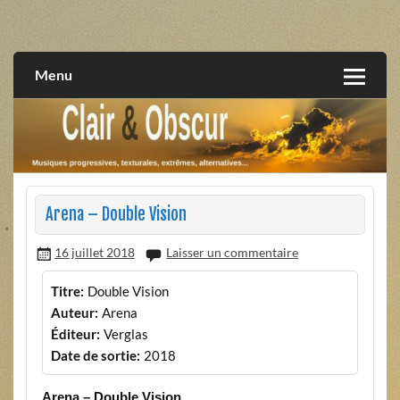
Skip
to
musiques progressives, électroniques, expérimentales,
Clair et Obscur
content
extrêmes, alternatives, texturales
Menu
Arena – Double Vision
16 juillet 2018
Laisser un commentaire
Titre:
Double Vision
Auteur:
Arena
Éditeur:
Verglas
Date de sortie:
2018
Arena – Double Vision