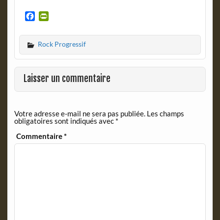
F
P
a
r
c
i
Rock Progressif
e
n
b
t
o
F
o
r
Laisser un commentaire
k
i
e
n
Votre adresse e-mail ne sera pas publiée.
Les champs
d
obligatoires sont indiqués avec
*
l
y
Commentaire
*