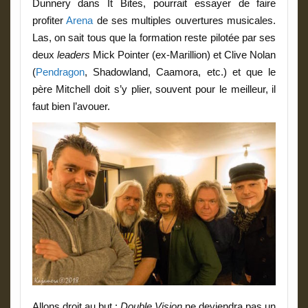
Dunnery dans It Bites, pourrait essayer de faire
profiter
Arena
de ses multiples ouvertures musicales.
Las, on sait tous que la formation reste pilotée par ses
deux
leaders
Mick Pointer (ex-Marillion) et Clive Nolan
(
Pendragon
, Shadowland, Caamora, etc.) et que le
père Mitchell doit s’y plier, souvent pour le meilleur, il
faut bien l’avouer.
Allons droit au but :
Double Vision
ne deviendra pas un