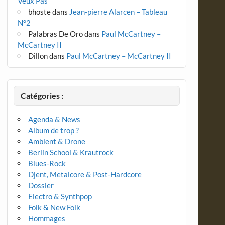
Veux Pas
bhoste
dans
Jean-pierre Alarcen – Tableau
N°2
Palabras De Oro
dans
Paul McCartney –
McCartney II
Dillon
dans
Paul McCartney – McCartney II
Catégories :
Agenda & News
Album de trop ?
Ambient & Drone
Berlin School & Krautrock
Blues-Rock
Djent, Metalcore & Post-Hardcore
Dossier
Electro & Synthpop
Folk & New Folk
Hommages