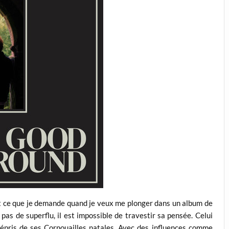
out ce que je demande quand je veux me plonger dans un album de
, pas de superflu, il est impossible de travestir sa pensée. Celui
e épris de ses Cornouailles natales. Avec des influences comme