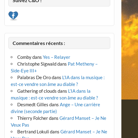
Suivez C&O !
Commentaires récents :
Comby
dans
Yes – Relayer
Christophe Sigwald
dans
Pat Metheny –
Side-Eye III+
Palabras De Oro
dans
L’IA dans la musique :
est-ce vendre son âme au diable ?
Gathering of clouds
dans
L’IA dans la
musique : est-ce vendre son âme au diable ?
Desmedt Gilles
dans
Ange – Une carrière
divine (seconde partie)
Thierry Folcher
dans
Gérard Manset – Je Ne
Veux Pas
Bertrand Lokuli
dans
Gérard Manset – Je Ne