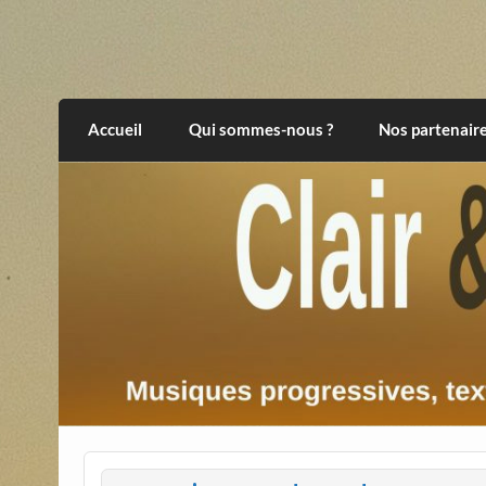
Skip
to
content
Clair et Obscur
musiques progressives, électroniques, expér
Accueil
Qui sommes-nous ?
Nos partenair