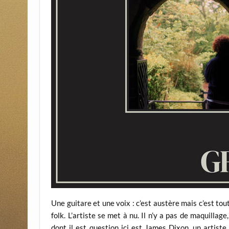
Une guitare et une voix : c’est austère mais c’est t
folk. L’artiste se met à nu. Il n’y a pas de maquillage
dont il est question ici est James Dixon, un artist