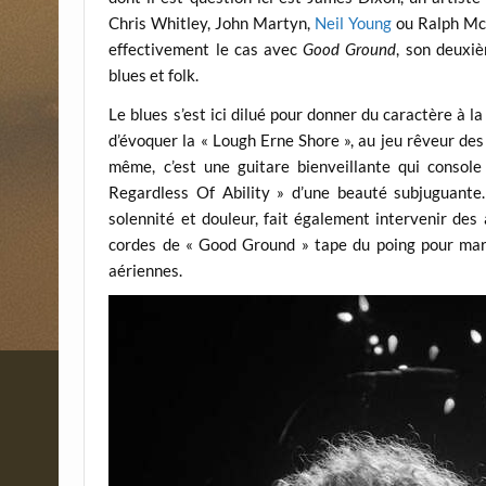
Chris Whitley, John Martyn,
Neil Young
ou Ralph McTe
effectivement le cas avec
Good Ground
, son deuxi
blues et folk.
Le blues s’est ici dilué pour donner du caractère à la 
d’évoquer la « Lough Erne Shore », au jeu rêveur des
même, c’est une guitare bienveillante qui console
Regardless Of Ability » d’une beauté subjuguante. 
solennité et douleur, fait également intervenir des a
cordes de « Good Ground » tape du poing pour marq
aériennes.