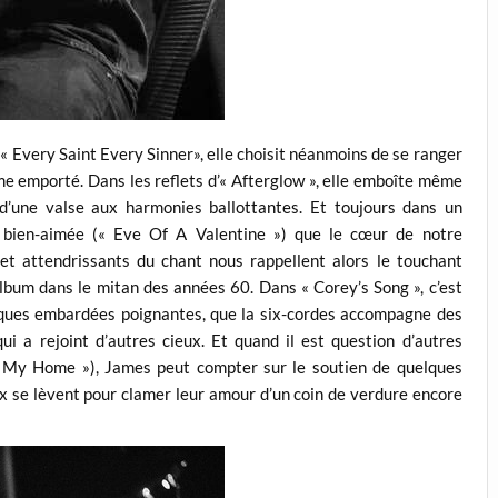
« Every Saint Every Sinner», elle choisit néanmoins de se ranger
sme emporté. Dans les reflets d’« Afterglow », elle emboîte même
d’une valse aux harmonies ballottantes. Et toujours dans un
 sa bien-aimée (« Eve Of A Valentine ») que le cœur de notre
 et attendrissants du chant nous rappellent alors le touchant
album dans le mitan des années 60. Dans « Corey’s Song », c’est
lques embardées poignantes, que la six-cordes accompagne des
 a rejoint d’autres cieux. Et quand il est question d’autres
all My Home »), James peut compter sur le soutien de quelques
ix se lèvent pour clamer leur amour d’un coin de verdure encore