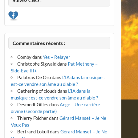
Suivez C&O !
Commentaires récents :
Comby
dans
Yes – Relayer
Christophe Sigwald
dans
Pat Metheny –
Side-Eye III+
Palabras De Oro
dans
L’IA dans la musique :
est-ce vendre son âme au diable ?
Gathering of clouds
dans
L’IA dans la
musique : est-ce vendre son âme au diable ?
Desmedt Gilles
dans
Ange – Une carrière
divine (seconde partie)
Thierry Folcher
dans
Gérard Manset – Je Ne
Veux Pas
Bertrand Lokuli
dans
Gérard Manset – Je Ne