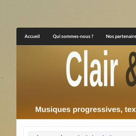
Skip
to
content
Clair et Obscur
musiques progressives, électroniques, expér
Accueil
Qui sommes-nous ?
Nos partenair