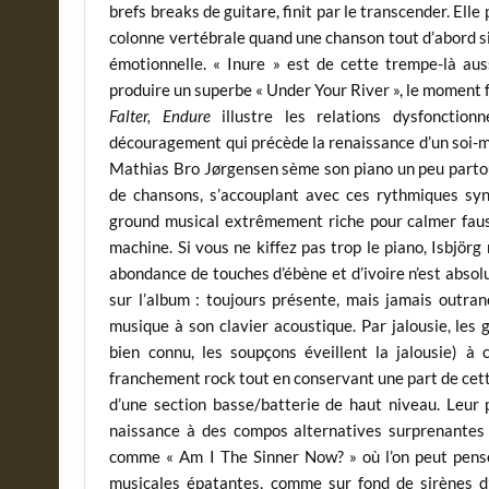
brefs breaks de guitare, finit par le transcender. Elle
colonne vertébrale quand une chanson tout d’abord 
émotionnelle. « Inure » est de cette trempe-là aus
produire un superbe « Under Your River », le moment f
Falter, Endure
illustre les relations dysfonctionn
découragement qui précède la renaissance d’un soi-mê
Mathias Bro Jørgensen sème son piano un peu partout
de chansons, s’accouplant avec ces rythmiques syn
ground musical extrêmement riche pour calmer faus
machine. Si vous ne kiffez pas trop le piano, Isbjörg
abondance de touches d’ébène et d’ivoire n’est abso
sur l’album : toujours présente, mais jamais outra
musique à son clavier acoustique. Par jalousie, les
bien connu, les soupçons éveillent la jalousie) à
franchement rock tout en conservant une part de cette
d’une section basse/batterie de haut niveau. Leu
naissance à des compos alternatives surprenantes
comme « Am I The Sinner Now? » où l’on peut pen
musicales épatantes, comme sur fond de sirènes d