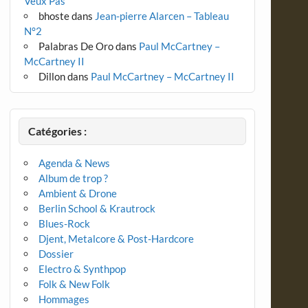
Veux Pas
bhoste
dans
Jean-pierre Alarcen – Tableau
N°2
Palabras De Oro
dans
Paul McCartney –
McCartney II
Dillon
dans
Paul McCartney – McCartney II
Catégories :
Agenda & News
Album de trop ?
Ambient & Drone
Berlin School & Krautrock
Blues-Rock
Djent, Metalcore & Post-Hardcore
Dossier
Electro & Synthpop
Folk & New Folk
Hommages