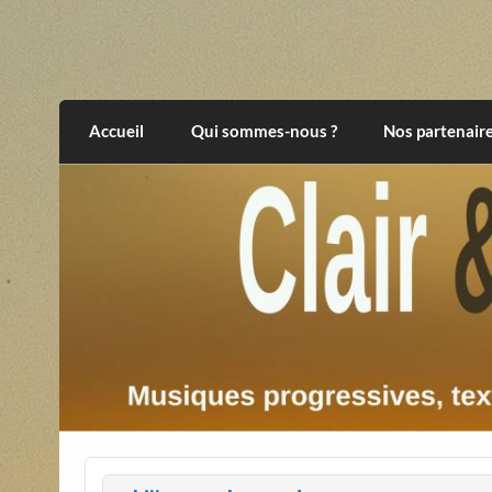
Skip
to
content
Clair et Obscur
musiques progressives, électroniques, expér
Accueil
Qui sommes-nous ?
Nos partenair