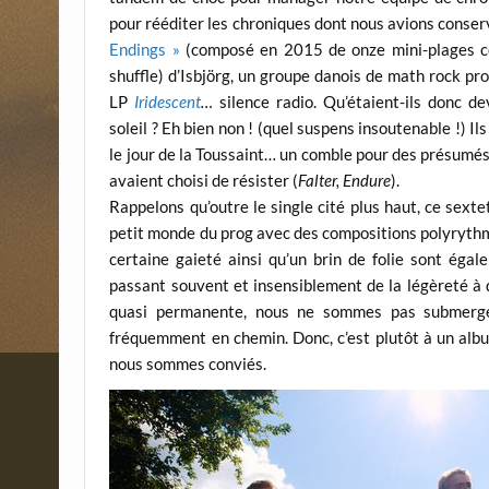
pour rééditer les chroniques dont nous avions conserv
Endings »
(composé en 2015 de onze mini-plages co
shuffle) d’Isbjörg, un groupe danois de math rock prog
LP
Iridescent
…
silence radio. Qu’étaient-ils donc d
soleil ? Eh bien non ! (quel suspens insoutenable !) I
le jour de la Toussaint… un comble pour des présumés d
avaient choisi de résister (
Falter, Endure
).
Rappelons qu’outre le single cité plus haut, ce sexte
petit monde du prog avec des compositions polyryth
certaine gaieté ainsi qu’un brin de folie sont éga
passant souvent et insensiblement de la légèreté à d
quasi permanente, nous ne sommes pas submergé
fréquemment en chemin. Donc, c’est plutôt à un albu
nous sommes conviés.