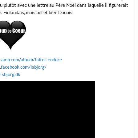
lutôt avec une lettre au Père Noël dans laquelle il figurerait
s Finlandais, mais bel et bien Danois.
dcamp.com/album/falter-endure
.facebook.com/Isbjorg/
Isbjorg.dk