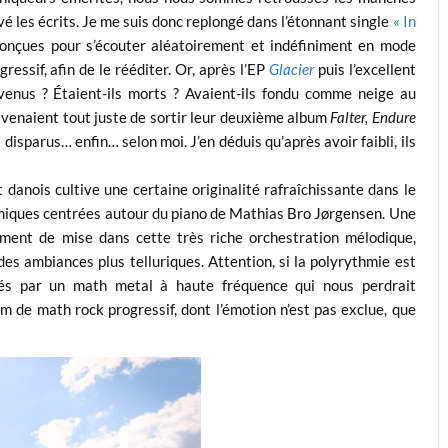
é les écrits. Je me suis donc replongé dans l’étonnant single
« In
nçues pour s’écouter aléatoirement et indéfiniment en mode
ressif, afin de le rééditer. Or, après l’EP
Glacier
puis l’excellent
evenus ? Étaient-ils morts ? Avaient-ils fondu comme neige au
ls venaient tout juste de sortir leur deuxième album
Falter, Endure
isparus… enfin… selon moi. J’en déduis qu’après avoir faibli, ils
t danois cultive une certaine originalité rafraîchissante dans le
miques centrées autour du piano de Mathias Bro Jørgensen. Une
lement de mise dans cette très riche orchestration mélodique,
es ambiances plus telluriques. Attention, si la polyrythmie est
s par un math metal à haute fréquence qui nous perdrait
m de math rock progressif, dont l’émotion n’est pas exclue, que