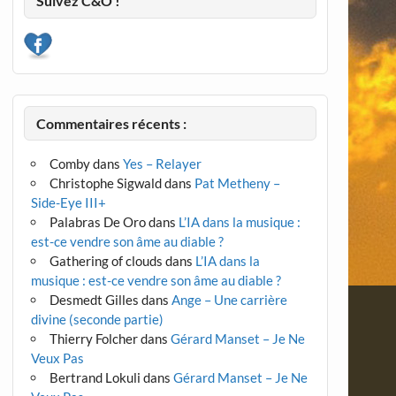
Suivez C&O !
Commentaires récents :
Comby
dans
Yes – Relayer
Christophe Sigwald
dans
Pat Metheny –
Side-Eye III+
Palabras De Oro
dans
L’IA dans la musique :
est-ce vendre son âme au diable ?
Gathering of clouds
dans
L’IA dans la
musique : est-ce vendre son âme au diable ?
Desmedt Gilles
dans
Ange – Une carrière
divine (seconde partie)
Thierry Folcher
dans
Gérard Manset – Je Ne
Veux Pas
Bertrand Lokuli
dans
Gérard Manset – Je Ne