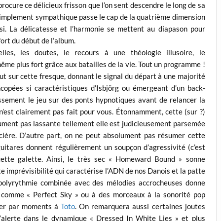
 procure ce délicieux frisson que l’on sent descendre le long de sa
simplement sympathique passe le cap de la quatrième dimension
si. La délicatesse et l’harmonie se mettent au diapason pour
ort du début de l’album.
elles, les doutes, le recours à une théologie illusoire, le
me plus fort grâce aux batailles de la vie. Tout un programme !
 sur cette fresque, donnant le signal du départ à une majorité
copées si caractéristiques d’Isbjörg ou émergeant d’un back-
sement le jeu sur des ponts hypnotiques avant de relancer la
 n’est clairement pas fait pour vous. Étonnamment, cette (sur ?)
lument pas lassante tellement elle est judicieusement parsemée
ncière. D’autre part, on ne peut absolument pas résumer cette
 guitares donnent régulièrement un soupçon d’agressivité (c’est
 cette galette. Ainsi, le très sec « Homeward Bound » sonne
 imprévisibilité qui caractérise l’ADN de nos Danois et la patte
r polyrythmie combinée avec des mélodies accrocheuses donne
 comme « Perfect Sky » ou à des morceaux à la sonorité pop
ser par moments à
Toto
. On remarquera aussi certaines joutes
’alerte dans le dynamique « Dressed In White Lies » et plus