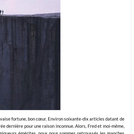
auvaise fortune, bon cœur. Environ soixante-dix articles datant de
rée dernière pour une raison inconnue. Alors, Fred et moi-même,
niqueurs émérites, nous nous sommes retroussés les manches