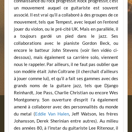
connaissance du rock progressif. Rock progressif, c’est
un mouvement auquel ce guitariste est souvent
associé. Il est vrai qu’il a collaboré à des groupes de ce
mouvement, tels que Tempest, avec lequel on l’entend
jouer du violon, ou le pré-cité UK. Mais en parallèle, il
a toujours gardé un pied dans le jazz. Ses
collaborations avec le pianiste Gordon Beck, ou
encore le batteur John Stevens (voir lien vidéo ci-
dessous), mais également sa carrière solo, viennent
nous le rappeler. Par ailleurs, il ne faut pas oublier que
son modèle était John Coltrane (il cherchait d’ailleurs
à jouer comme lui), et qu’il a fait ses gammes avec des
grands noms de la guitare jazz, tels que Django
Reinhardt, Joe Pass, Charlie Christian ou encore Wes
Montgomery. Son ouverture d’esprit l’a également
amené à collaborer avec des personnalités du monde
du metal (
Eddie Van Halen
, Jeff Watson, les frères
Johansson, Derek Sherinian entre autres). Au milieu
des années 80, à l’instar du guitariste Lee Ritenour, il