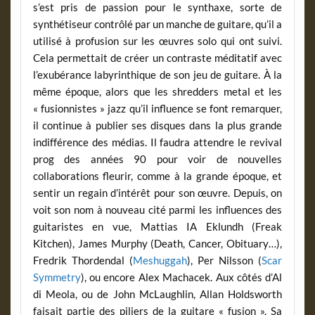
s’est pris de passion pour le synthaxe, sorte de
synthétiseur contrôlé par un manche de guitare, qu’il a
utilisé à profusion sur les œuvres solo qui ont suivi.
Cela permettait de créer un contraste méditatif avec
l’exubérance labyrinthique de son jeu de guitare. À la
même époque, alors que les shredders metal et les
« fusionnistes » jazz qu’il influence se font remarquer,
il continue à publier ses disques dans la plus grande
indifférence des médias. Il faudra attendre le revival
prog des années 90 pour voir de nouvelles
collaborations fleurir, comme à la grande époque, et
sentir un regain d’intérêt pour son œuvre. Depuis, on
voit son nom à nouveau cité parmi les influences des
guitaristes en vue, Mattias IA Eklundh (Freak
Kitchen), James Murphy (Death, Cancer, Obituary…),
Fredrik Thordendal (
Meshuggah
), Per Nilsson (
Scar
Symmetry
), ou encore Alex Machacek. Aux côtés d’Al
di Meola, ou de John McLaughlin, Allan Holdsworth
faisait partie des piliers de la guitare « fusion ». Sa