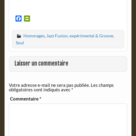
F
P
a
r
c
i
Hommages
,
Jazz Fusion, expérimental & Groove,
e
n
b
t
Soul
o
F
o
r
k
i
Laisser un commentaire
e
n
d
Votre adresse e-mail ne sera pas publiée.
Les champs
l
obligatoires sont indiqués avec
*
y
Commentaire
*