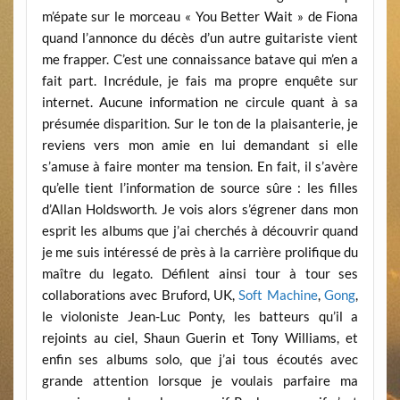
m’épate sur le morceau « You Better Wait » de Fiona
quand l’annonce du décès d’un autre guitariste vient
me frapper. C’est une connaissance batave qui m’en a
fait part. Incrédule, je fais ma propre enquête sur
internet. Aucune information ne circule quant à sa
présumée disparition. Sur le ton de la plaisanterie, je
reviens vers mon amie en lui demandant si elle
s’amuse à faire monter ma tension. En fait, il s’avère
qu’elle tient l’information de source sûre : les filles
d’Allan Holdsworth. Je vois alors s’égrener dans mon
esprit les albums que j’ai cherchés à découvrir quand
je me suis intéressé de près à la carrière prolifique du
maître du legato. Défilent ainsi tour à tour ses
collaborations avec Bruford, UK,
Soft Machine
,
Gong
,
le violoniste Jean-Luc Ponty, les batteurs qu’il a
rejoints au ciel, Shaun Guerin et Tony Williams, et
enfin ses albums solo, que j’ai tous écoutés avec
grande attention lorsque je voulais parfaire ma