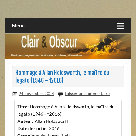
Skip
to
musiques progressives, électroniques, expérimentales,
Clair et Obscur
content
extrêmes, alternatives, texturales
Menu
Hommage à Allan Holdsworth, le maître du
legato (1946 – †2016)
24 novembre 2024
Laisser un commentaire
Titre:
Hommage à Allan Holdsworth, le maître du
legato (1946 - †2016)
Auteur:
Allan Holdsworth
Date de sortie:
2016
Chronique de:
Lucas Biela