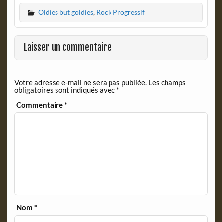
c
i
Oldies but goldies
,
Rock Progressif
e
n
b
t
o
F
o
r
Laisser un commentaire
k
i
e
n
Votre adresse e-mail ne sera pas publiée.
Les champs
d
obligatoires sont indiqués avec
*
l
y
Commentaire
*
Nom
*