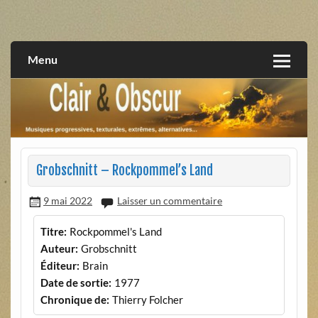
Skip
to
musiques progressives, électroniques, expérimentales,
Clair et Obscur
content
extrêmes, alternatives, texturales
Menu
Grobschnitt – Rockpommel’s Land
9 mai 2022
Laisser un commentaire
Titre:
Rockpommel's Land
Auteur:
Grobschnitt
Éditeur:
Brain
Date de sortie:
1977
Chronique de:
Thierry Folcher