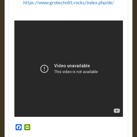
https://www.grobschnitt.rocks/index.php/de/
F
P
a
r