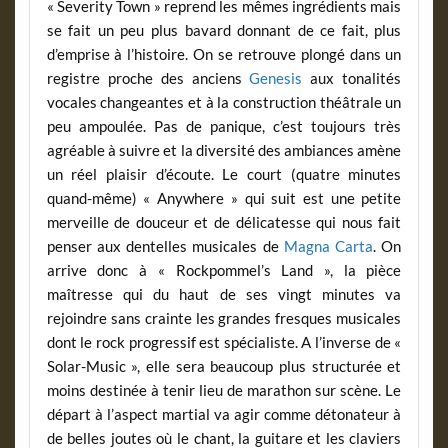
« Severity Town » reprend les mêmes ingrédients mais
se fait un peu plus bavard donnant de ce fait, plus
d’emprise à l’histoire. On se retrouve plongé dans un
registre proche des anciens
Genesis
aux tonalités
vocales changeantes et à la construction théâtrale un
peu ampoulée. Pas de panique, c’est toujours très
agréable à suivre et la diversité des ambiances amène
un réel plaisir d’écoute. Le court (quatre minutes
quand-même) « Anywhere » qui suit est une petite
merveille de douceur et de délicatesse qui nous fait
penser aux dentelles musicales de
Magna Carta
. On
arrive donc à « Rockpommel’s Land », la pièce
maîtresse qui du haut de ses vingt minutes va
rejoindre sans crainte les grandes fresques musicales
dont le rock progressif est spécialiste. A l’inverse de «
Solar-Music », elle sera beaucoup plus structurée et
moins destinée à tenir lieu de marathon sur scène. Le
départ à l’aspect martial va agir comme détonateur à
de belles joutes où le chant, la guitare et les claviers