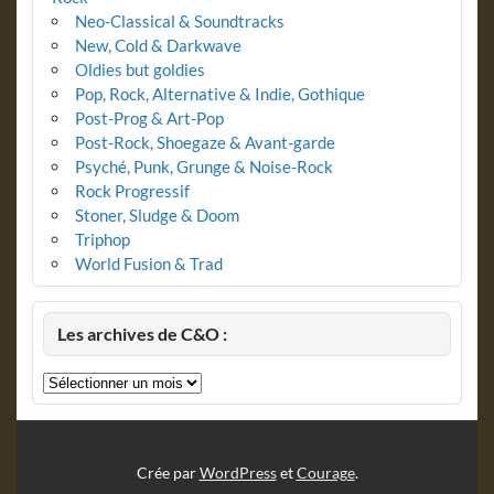
Neo-Classical & Soundtracks
New, Cold & Darkwave
Oldies but goldies
Pop, Rock, Alternative & Indie, Gothique
Post-Prog & Art-Pop
Post-Rock, Shoegaze & Avant-garde
Psyché, Punk, Grunge & Noise-Rock
Rock Progressif
Stoner, Sludge & Doom
Triphop
World Fusion & Trad
Les archives de C&O :
Les
archives
de
C&O
:
Crée par
WordPress
et
Courage
.