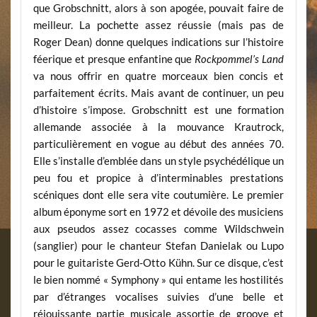
que Grobschnitt, alors à son apogée, pouvait faire de
meilleur. La pochette assez réussie (mais pas de
Roger Dean) donne quelques indications sur l’histoire
féerique et presque enfantine que
Rockpommel’s Land
va nous offrir en quatre morceaux bien concis et
parfaitement écrits. Mais avant de continuer, un peu
d’histoire s’impose. Grobschnitt est une formation
allemande associée à la mouvance Krautrock,
particulièrement en vogue au début des années 70.
Elle s’installe d’emblée dans un style psychédélique un
peu fou et propice à d’interminables prestations
scéniques dont elle sera vite coutumière. Le premier
album éponyme sort en 1972 et dévoile des musiciens
aux pseudos assez cocasses comme Wildschwein
(sanglier) pour le chanteur Stefan Danielak ou Lupo
pour le guitariste Gerd-Otto Kühn. Sur ce disque, c’est
le bien nommé « Symphony » qui entame les hostilités
par d’étranges vocalises suivies d’une belle et
réjouissante partie musicale assortie de groove et