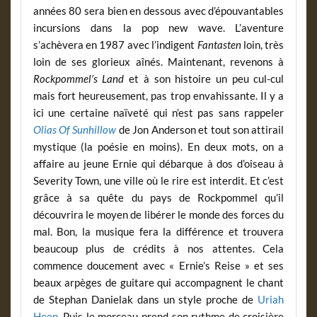
années 80 sera bien en dessous avec d’épouvantables
incursions dans la pop new wave. L’aventure
s’achèvera en 1987 avec l’indigent
Fantasten
loin, très
loin de ses glorieux aînés. Maintenant, revenons à
Rockpommel’s Land
et à son histoire un peu cul-cul
mais fort heureusement, pas trop envahissante. Il y a
ici une certaine naïveté qui n’est pas sans rappeler
Olias Of Sunhillow
de Jon Anderson et tout son attirail
mystique (la poésie en moins). En deux mots, on a
affaire au jeune Ernie qui débarque à dos d’oiseau à
Severity Town, une ville où le rire est interdit. Et c’est
grâce à sa quête du pays de Rockpommel qu’il
découvrira le moyen de libérer le monde des forces du
mal. Bon, la musique fera la différence et trouvera
beaucoup plus de crédits à nos attentes. Cela
commence doucement avec « Ernie’s Reise » et ses
beaux arpèges de guitare qui accompagnent le chant
de Stephan Danielak dans un style proche de
Uriah
Heep
. Puis le morceau prend son rythme de croisière