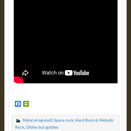
F
P
a
r
c
i
Metal progressif, Space rock, Hard Rock & Melodic
e
n
b
t
Rock
,
Oldies but goldies