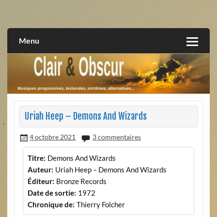
Skip
to
musiques progressives, électroniques, expérimentales,
Clair et Obscur
content
extrêmes, alternatives, texturales
Menu
Uriah Heep – Demons And Wizards
4 octobre 2021
3 commentaires
Titre:
Demons And Wizards
Auteur:
Uriah Heep – Demons And Wizards
Éditeur:
Bronze Records
Date de sortie:
1972
Chronique de:
Thierry Folcher