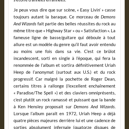
Je peux vous dire que sur scène, « Easy Livin’ » casse
toujours autant la baraque. Ce morceau de
Demons
And Wizards
fait partie des belles réussites du rock au
même titre que « Highway Star » ou « Satisfaction ». La
fameuse ligne de basse/guitare qui déboule à tout
allure est un modèle du genre qu’il faut avoir entendu
au moins une fois dans sa vie. C’est ce brûlot
incandescent, sorti en single à l’époque, qui fera la
renommée de l’album et sortira définitivement Uriah
Heep de l’anonymat (surtout aux U.S.) et du rock
progressif. Car malgré la pochette de Roger Dean,
certains titres à rallonge (l’excellent enchaînement
« Paradise/The Spell ») et des claviers omniprésents,
c’est plutôt un rock ramassé et puissant que la bande
à Ken Hensley proposait sur
Demons And Wizards
.
Lorsque l’album paraît en 1972, Uriah Heep a déjà
quatre pièces majeures derrière lui et une cadence de
sorties absolument infernale (quatorze disques de