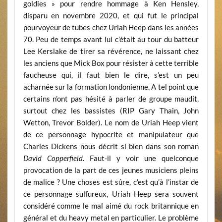
goldies » pour rendre hommage à Ken Hensley,
disparu en novembre 2020, et qui fut le principal
pourvoyeur de tubes chez Uriah Heep dans les années
70. Peu de temps avant lui c’était au tour du batteur
Lee Kerslake de tirer sa révérence, ne laissant chez
les anciens que Mick Box pour résister à cette terrible
faucheuse qui, il faut bien le dire, s’est un peu
acharnée sur la formation londonienne. A tel point que
certains n’ont pas hésité à parler de groupe maudit,
surtout chez les bassistes (RIP Gary Thain, John
Wetton, Trevor Bolder). Le nom de Uriah Heep vient
de ce personnage hypocrite et manipulateur que
Charles Dickens nous décrit si bien dans son roman
David Copperfield
. Faut-il y voir une quelconque
provocation de la part de ces jeunes musiciens pleins
de malice ? Une choses est sûre, c’est qu’à l’instar de
ce personnage sulfureux, Uriah Heep sera souvent
considéré comme le mal aimé du rock britannique en
général et du heavy metal en particulier. Le problème