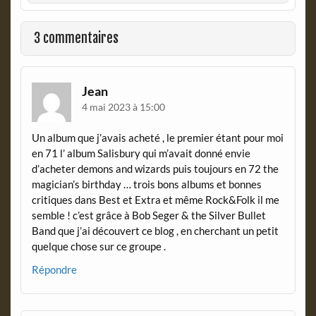
o
F
o
r
k
i
3 commentaires
e
n
d
l
Jean
y
4 mai 2023 à 15:00
Un album que j’avais acheté , le premier étant pour moi
en 71 l’ album Salisbury qui m’avait donné envie
d’acheter demons and wizards puis toujours en 72 the
magician’s birthday … trois bons albums et bonnes
critiques dans Best et Extra et même Rock&Folk il me
semble ! c’est grâce à Bob Seger & the Silver Bullet
Band que j’ai découvert ce blog , en cherchant un petit
quelque chose sur ce groupe .
Répondre