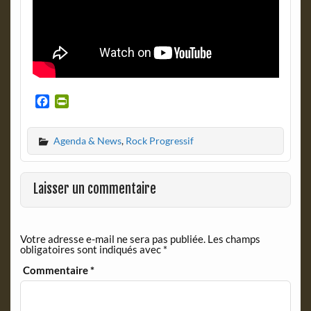
F
P
a
r
c
i
Agenda & News
,
Rock Progressif
e
n
b
t
o
F
o
r
Laisser un commentaire
k
i
e
n
Votre adresse e-mail ne sera pas publiée.
Les champs
d
obligatoires sont indiqués avec
*
l
y
Commentaire
*