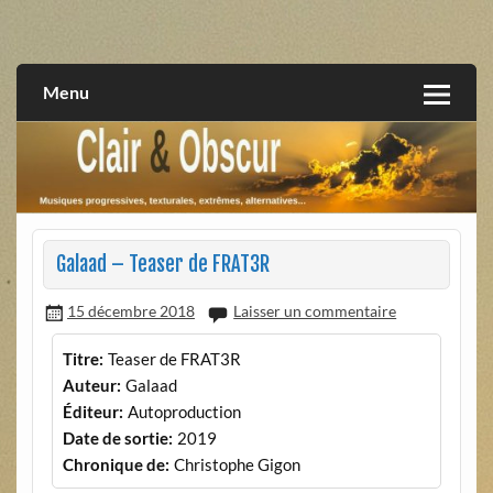
Skip
to
musiques progressives, électroniques, expérimentales,
Clair et Obscur
content
extrêmes, alternatives, texturales
Menu
Galaad – Teaser de FRAT3R
15 décembre 2018
Laisser un commentaire
Titre:
Teaser de FRAT3R
Auteur:
Galaad
Éditeur:
Autoproduction
Date de sortie:
2019
Chronique de:
Christophe Gigon