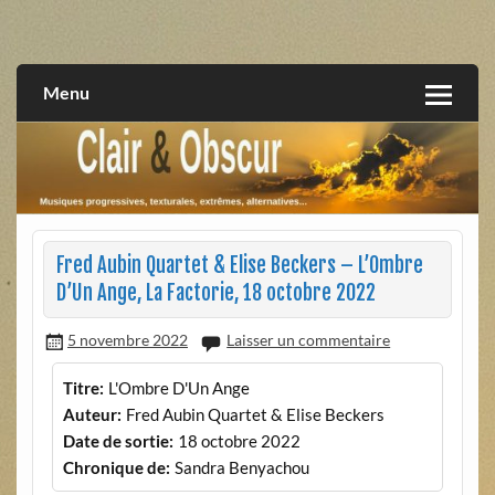
Skip
to
musiques progressives, électroniques, expérimentales,
Clair et Obscur
content
extrêmes, alternatives, texturales
Menu
Fred Aubin Quartet & Elise Beckers – L’Ombre
D’Un Ange, La Factorie, 18 octobre 2022
5 novembre 2022
Laisser un commentaire
Titre:
L'Ombre D'Un Ange
Auteur:
Fred Aubin Quartet & Elise Beckers
Date de sortie:
18 octobre 2022
Chronique de:
Sandra Benyachou