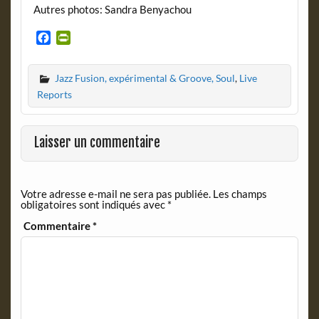
Autres photos: Sandra Benyachou
F
P
a
r
c
i
Jazz Fusion, expérimental & Groove, Soul
,
Live
e
n
b
t
Reports
o
F
o
r
k
i
Laisser un commentaire
e
n
d
Votre adresse e-mail ne sera pas publiée.
Les champs
l
obligatoires sont indiqués avec
*
y
Commentaire
*