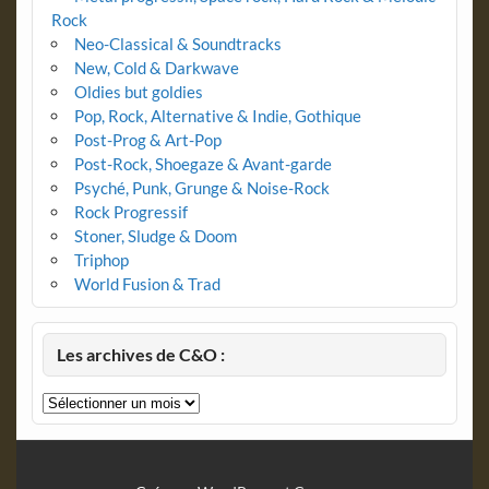
Rock
Neo-Classical & Soundtracks
New, Cold & Darkwave
Oldies but goldies
Pop, Rock, Alternative & Indie, Gothique
Post-Prog & Art-Pop
Post-Rock, Shoegaze & Avant-garde
Psyché, Punk, Grunge & Noise-Rock
Rock Progressif
Stoner, Sludge & Doom
Triphop
World Fusion & Trad
Les archives de C&O :
Les
archives
de
C&O
: