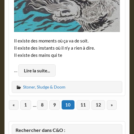
Il existe des moments où ça va de soit.
Il existe des instants où il n’y a rien à dire.
Il existe des mains qui te
…
Lire la suite...
Stoner, Sludge & Doom
«
1
…
8
9
10
11
12
»
Rechercher dans C&O :