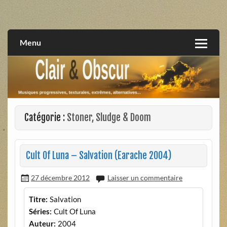
Skip
to
musiques progressives, électroniques, expérimentales,
Clair et Obscur
content
extrêmes, alternatives, texturales
Menu
Catégorie :
Stoner, Sludge & Doom
Cult Of Luna – Salvation (Earache 2004)
27 décembre 2012
Laisser un commentaire
Titre:
Salvation
Séries:
Cult Of Luna
Auteur:
2004