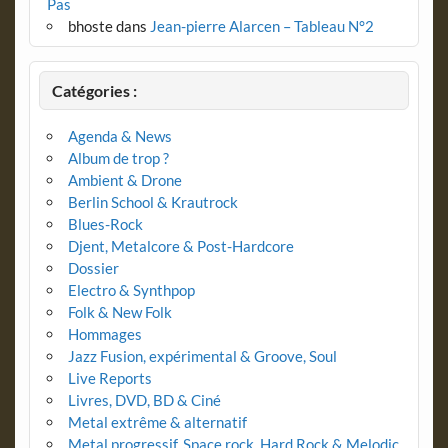
Pas
bhoste
dans
Jean-pierre Alarcen – Tableau N°2
Catégories :
Agenda & News
Album de trop ?
Ambient & Drone
Berlin School & Krautrock
Blues-Rock
Djent, Metalcore & Post-Hardcore
Dossier
Electro & Synthpop
Folk & New Folk
Hommages
Jazz Fusion, expérimental & Groove, Soul
Live Reports
Livres, DVD, BD & Ciné
Metal extrême & alternatif
Metal progressif, Space rock, Hard Rock & Melodic