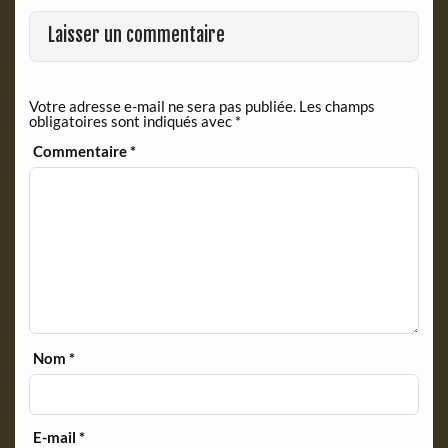
o
F
o
r
Laisser un commentaire
k
i
e
n
Votre adresse e-mail ne sera pas publiée.
Les champs
d
obligatoires sont indiqués avec
*
l
y
Commentaire
*
Nom
*
E-mail
*