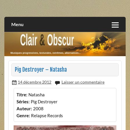
Skip
to
musiques progressives, électroniques, expérimentales,
Clair et Obscur
content
extrêmes, alternatives, texturales
Menu
Pig Destroyer – Natasha
14 décembre 2012
Laisser un commentaire
Titre:
Natasha
Séries:
Pig Destroyer
Auteur:
2008
Genre:
Relapse Records