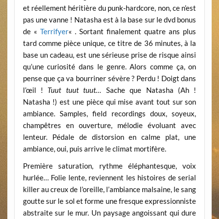
et réellement héritière du punk-hardcore, non, ce n’est
pas une vanne ! Natasha est à la base sur le dvd bonus
de «
Terrifyer
« . Sortant finalement quatre ans plus
tard comme pièce unique, ce titre de 36 minutes, à la
base un cadeau, est une sérieuse prise de risque ainsi
qu’une curiosité dans le genre. Alors comme ça, on
pense que ça va bourriner sévère ? Perdu ! Doigt dans
l’œil !
Tuut tuut tuut…
Sache que Natasha (Ah !
Natasha !) est une pièce qui mise avant tout sur son
ambiance. Samples, field recordings doux, soyeux,
champêtres en ouverture, mélodie évoluant avec
lenteur. Pédale de distorsion en calme plat, une
ambiance, oui, puis arrive le climat mortifère.
Première saturation, rythme éléphantesque, voix
hurlée… Folie lente, reviennent les histoires de serial
killer au creux de l’oreille, l’ambiance malsaine, le sang
goutte sur le sol et forme une fresque expressionniste
abstraite sur le mur. Un paysage angoissant qui dure