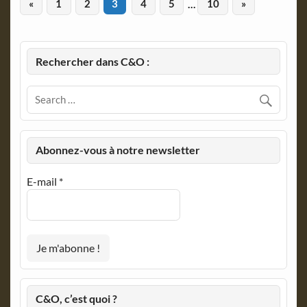
«
1
2
3
4
5
…
10
»
Rechercher dans C&O :
Abonnez-vous à notre newsletter
E-mail
*
C&O, c’est quoi ?