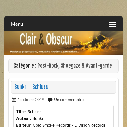
Skip
to
musiques progressives, électroniques, expérimentales,
Clair et Obscur
content
extrêmes, alternatives, texturales
Menu
Catégorie :
Post-Rock, Shoegaze & Avant-garde
Bunkr – Schluss
4 octobre 2019
Un commentaire
Titre:
Schluss
Auteur:
Bunkr
Éditeur:
Cold Smoke Records / Division Records