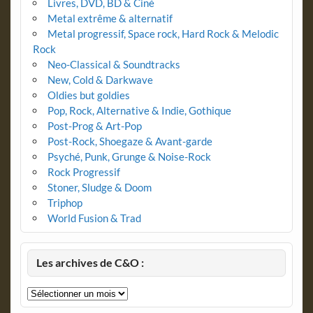
Livres, DVD, BD & Ciné
Metal extrême & alternatif
Metal progressif, Space rock, Hard Rock & Melodic
Rock
Neo-Classical & Soundtracks
New, Cold & Darkwave
Oldies but goldies
Pop, Rock, Alternative & Indie, Gothique
Post-Prog & Art-Pop
Post-Rock, Shoegaze & Avant-garde
Psyché, Punk, Grunge & Noise-Rock
Rock Progressif
Stoner, Sludge & Doom
Triphop
World Fusion & Trad
Les archives de C&O :
Les
archives
de