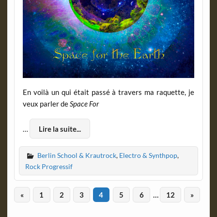
En voilà un qui était passé à travers ma raquette, je
veux parler de
Space For
…
Lire la suite...
Berlin School & Krautrock
,
Electro & Synthpop
,
Rock Progressif
«
1
2
3
4
5
6
…
12
»