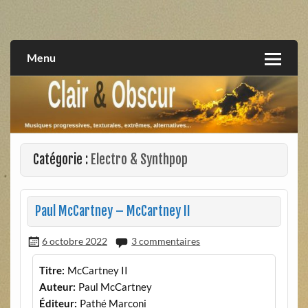
Skip
to
musiques progressives, électroniques, expérimentales,
Clair et Obscur
content
extrêmes, alternatives, texturales
Menu
Catégorie :
Electro & Synthpop
Paul McCartney – McCartney II
6 octobre 2022
3 commentaires
Titre:
McCartney II
Auteur:
Paul McCartney
Éditeur:
Pathé Marconi