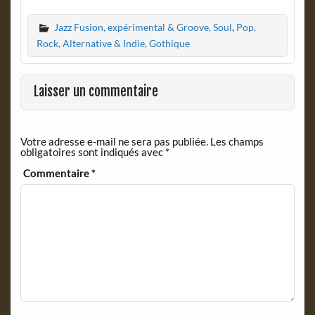
a
r
c
i
Jazz Fusion, expérimental & Groove, Soul
,
Pop,
e
n
b
t
Rock, Alternative & Indie, Gothique
o
F
o
r
k
i
Laisser un commentaire
e
n
d
Votre adresse e-mail ne sera pas publiée.
Les champs
l
obligatoires sont indiqués avec
*
y
Commentaire
*