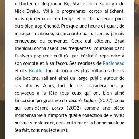
« Thirteen » du groupe Big Star et de « Sunday » de
Nick Drake. Voilà le programme, certes alléchant,
mais qui demande du temps et de la patience pour
être bien appréhendé. Presque une heure et quart de
musique maîtrisée, surprenante parfois, mais jamais
ennuyeuse ou convenue. Ceux qui côtoient Brad
Mehldau connaissent ses fréquentes incursions dans
l’univers pop-rock qu’il n’a pas hésité à reprendre à
son compte et à sa façon. Ses reprises de
Radiohead
et des
Beatles
furent parmi les plus brillantes de ses
réalisations, ralliant ainsi un large public autour de
ses albums. Alors, fort de ces considérations, je
convoque à la fête tous ceux qui ont bien aimé
l’incursion progressive de
Jacob’s Ladder
(2022), ceux
qui considèrent
Largo
(2002) comme une pièce
indispensable à n’importe quelle collection de vinyles
ou tout simplement, ceux qui aiment la bonne musique
(en fait, tous nos lecteurs).