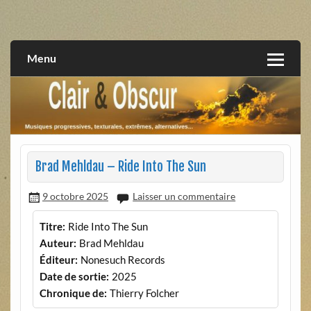
Skip
to
musiques progressives, électroniques, expérimentales,
Clair et Obscur
content
extrêmes, alternatives, texturales
Menu
Brad Mehldau – Ride Into The Sun
9 octobre 2025
Laisser un commentaire
Titre:
Ride Into The Sun
Auteur:
Brad Mehldau
Éditeur:
Nonesuch Records
Date de sortie:
2025
Chronique de:
Thierry Folcher