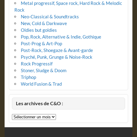
Metal progressif, Space rock, Hard Rock & Melodic
Rock
Neo-Classical & Soundtracks
New, Cold & Darkwave
Oldies but goldies
Pop, Rock, Alternative & Indie, Gothique
Post-Prog & Art-Pop
Post-Rock, Shoegaze & Avant-garde
Psyché, Punk, Grunge & Noise-Rock
Rock Progressif
Stoner, Sludge & Doom
Triphop
World Fusion & Trad
Les archives de C&O :
Les
archives
de
C&O
: