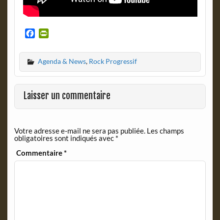
F
P
a
r
c
i
Agenda & News
,
Rock Progressif
e
n
b
t
o
F
o
r
Laisser un commentaire
k
i
e
n
Votre adresse e-mail ne sera pas publiée.
Les champs
d
obligatoires sont indiqués avec
*
l
y
Commentaire
*