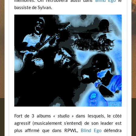
mémoires. On retrouvera aussi dans
Blind Ego
le
bassiste de Sylvan.
Fort de 3 albums
« studio »
dans lesquels, le côté
agressif (musicalement s’entend) de son leader est
plus affirmé que dans RPWL,
Blind Ego
défendra