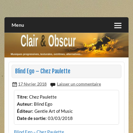
Skip
to
musiques progressives, électroniques, expérimentales,
Clair et Obscur
content
extrêmes, alternatives, texturales
Menu
Blind Ego – Chez Paulette
17 février 2018
Laisser un commentaire
Titre:
Chez Paulette
Auteur:
Blind Ego
Éditeur:
Gentle Art of Music
Date de sortie:
03/03/2018
Blind Ego – Chez Paulette