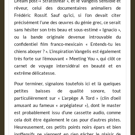
Dream post-« Stratosfear », et le Vangelis sensible et
rêveur, celui des documentaires animaliers de
Frédéric Rossif. Sauf qu’ici, si l’on devait citer
précisément l’une des œuvres du génie grec, ce serait
sans hésiter son très beau et sous-estimé « Ignacio »,
ou la bande originale devenue introuvable du
confidentiel film franco-mexicain « Entends-tu les
chiens aboyer ? ». L’inspiration Vangelis est également
très forte sur l’émouvant « Meeting You », qui clôt ce
carnet de voyage intersidéral en beauté et en
extrême délicatesse.
Pour terminer, signalons toutefois ici et là quelques
petites baisses de qualité sonore, tout
particulièrement sur « L’arpège A Tord » (clin d’oeil
amusant au fameux « arpégiateur »), dont le master
est probablement issu d’une cassette audio, comme
cela doit être également le cas pour d’autres pistes.
Heureusement, ces petits points noirs épars et bien
inoffensifs ne viennent en rien gâcher le plaisir de