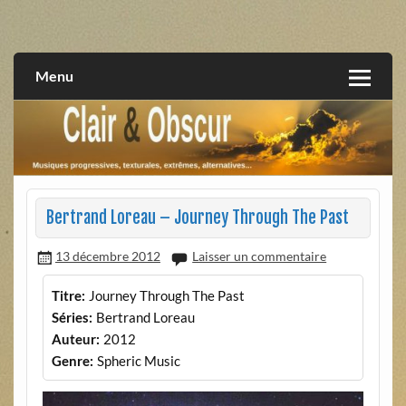
Skip
to
musiques progressives, électroniques, expérimentales,
Clair et Obscur
content
extrêmes, alternatives, texturales
Menu
Bertrand Loreau – Journey Through The Past
13 décembre 2012
Laisser un commentaire
Titre:
Journey Through The Past
Séries:
Bertrand Loreau
Auteur:
2012
Genre:
Spheric Music