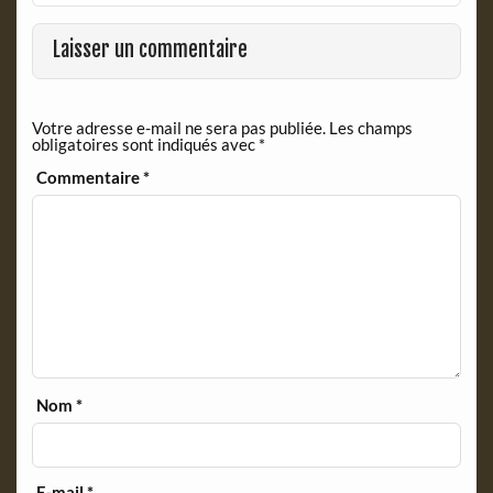
o
F
o
r
Laisser un commentaire
k
i
e
n
Votre adresse e-mail ne sera pas publiée.
Les champs
d
obligatoires sont indiqués avec
*
l
y
Commentaire
*
Nom
*
E-mail
*