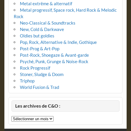
Metal extrême & alternatif
Metal progressif, Space rock, Hard Rock & Melodic
Rock
Neo-Classical & Soundtracks
New, Cold & Darkwave
Oldies but goldies
Pop, Rock, Alternative & Indie, Gothique
Post-Prog & Art-Pop
Post-Rock, Shoegaze & Avant-garde
Psyché, Punk, Grunge & Noise-Rock
Rock Progressif
Stoner, Sludge & Doom
Triphop
World Fusion & Trad
Les archives de C&O :
Les
archives
de
C&O