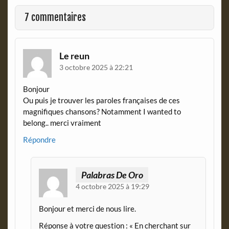
o
F
o
r
7 commentaires
k
i
e
n
d
Le reun
l
3 octobre 2025 à 22:21
y
Bonjour
Ou puis je trouver les paroles françaises de ces
magnifiques chansons? Notamment I wanted to
belong.. merci vraiment
Répondre
Palabras De Oro
4 octobre 2025 à 19:29
Bonjour et merci de nous lire.
Réponse à votre question : « En cherchant sur