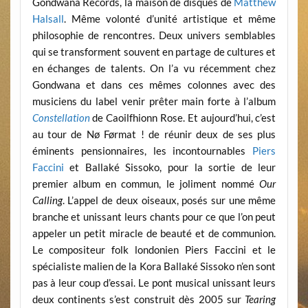
Gondwana Records, la maison de disques de
Matthew
Halsall
. Même volonté d’unité artistique et même
philosophie de rencontres. Deux univers semblables
qui se transforment souvent en partage de cultures et
en échanges de talents. On l’a vu récemment chez
Gondwana et dans ces mêmes colonnes avec des
musiciens du label venir prêter main forte à l’album
Constellation
de Caoilfhionn Rose. Et aujourd’hui, c’est
au tour de Nø Førmat ! de réunir deux de ses plus
éminents pensionnaires, les incontournables
Piers
Faccini
et Ballaké Sissoko, pour la sortie de leur
premier album en commun, le joliment nommé
Our
Calling
. L’appel de deux oiseaux, posés sur une même
branche et unissant leurs chants pour ce que l’on peut
appeler un petit miracle de beauté et de communion.
Le compositeur folk londonien Piers Faccini et le
spécialiste malien de la Kora Ballaké Sissoko n’en sont
pas à leur coup d’essai. Le pont musical unissant leurs
deux continents s’est construit dès 2005 sur
Tearing