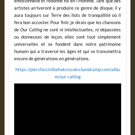
émotionnelle et redonne foi en l’Homme. Tant que des
artistes arriveront à produire ce genre de disque, il y
aura toujours sur Terre des îlots de tranquillité où il
fera bon accoster. Pour finir, je dirais que les chansons
de
Our Calling
ne sont ni intellectuelles, ni dépassées
ou donneuses de leçon, elles sont tout simplement
universelles et se fondent dans notre patrimoine
humain qui a traversé les âges et qui se transmettra
encore de générations en générations.
https://piersfacciniballaksissoko.bandcamp.com/albu
m/our-calling