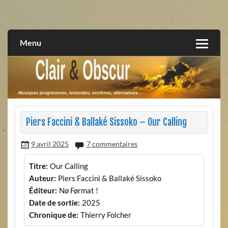
Skip
to
musiques progressives, électroniques, expérimentales,
Clair et Obscur
content
extrêmes, alternatives, texturales
Menu
Piers Faccini & Ballaké Sissoko – Our Calling
9 avril 2025
7 commentaires
Titre:
Our Calling
Auteur:
Piers Faccini & Ballaké Sissoko
Éditeur:
Nø Førmat !
Date de sortie:
2025
Chronique de:
Thierry Folcher