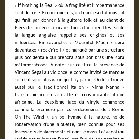
« If Nothing Is Real » où la fragilité et l’impermanence
sont de mise. Encore une fois, un beau résultat musical
qui finit par donner à la guitare folk et au chant de
Piers des accents africains tout à fait crédibles. Seule
la langue anglaise rappelle ses origines et ses
influences. En revanche, « Mournful Moon » sera
davantage « rock’n’roll » et marqué par une structure
plus occidentale qui prendra sous son bras une Kora
métamorphosée. À noter sur ce titre, la présence de
Vincent Segal au violoncelle comme invité de marque
sur ce disque plus varié qu’il n’y paraît. On le retrouve
aussi sur le traditionnel italien « Ninna Nanna »
transformé ici en véritable et convaincante litanie
africaine. La deuxième face du vinyle commence
comme la première par les ondoiements de « Borne
On The Wind », un bel hymne à la nature, né de
l’observation d’une alouette, bien connue pour ses
incessants déplacements et dont le massif cévenol (où
réside actuellement Piers) est l’un de ses nombreux