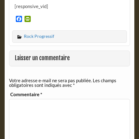
[responsive_vid]
F
P
a
r
c
i
Rock Progressif
e
n
b
t
o
F
o
r
Laisser un commentaire
k
i
e
n
Votre adresse e-mail ne sera pas publiée.
Les champs
d
obligatoires sont indiqués avec
*
l
y
Commentaire
*