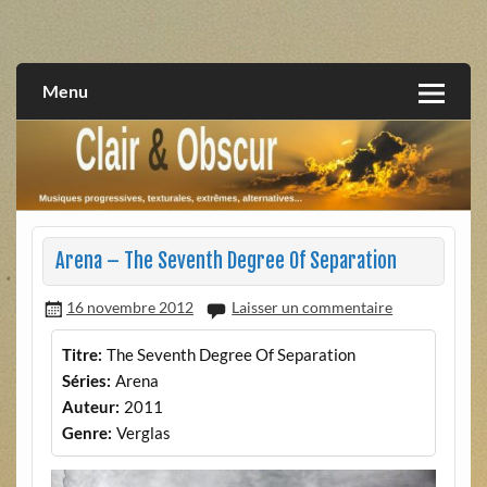
Skip
to
musiques progressives, électroniques, expérimentales,
Clair et Obscur
content
extrêmes, alternatives, texturales
Menu
Arena – The Seventh Degree Of Separation
16 novembre 2012
Laisser un commentaire
Titre:
The Seventh Degree Of Separation
Séries:
Arena
Auteur:
2011
Genre:
Verglas