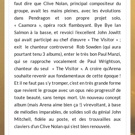
faut dire que Clive Nolan, principal compositeur du
groupe, avait les mains pleines, avec les évolutions
dans Pendragon et son propre projet solo,
« Caamora », opéra rock flamboyant. Bye Bye Ian
Salmon à la basse, et revoici l’excellent John Jowitt
qui avait participé au chef d’œuvre « The Visitor » ;
exit le chanteur controversé Rob Sowden (qui aura
pourtant tenu 3 albums), enter le très bon Paul Manzi,
qui se rapproche vocalement de Paul Wrightson,
chanteur du seul « The Visitor ». A croire qu’Arena
souhaite revenir aux fondamentaux de cette époque !
Et il ne faut pas s’y tromper, c’est en très grande forme
que revient le groupe avec un opus néo progressif de
toute beauté, sans temps mort. Un nouveau concept
album (mais Arena aime bien ça !) virevoltant, à base
de mélodies imparables, de solides soli du génial John
Mitchell, fidèle au poste, et des trouvailles aux
claviers d’un Clive Nolan qui s’est bien renouvelé.