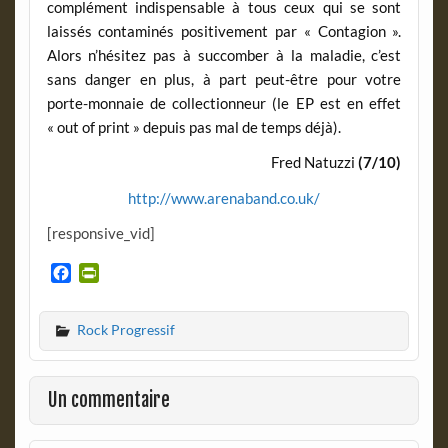
complément indispensable à tous ceux qui se sont
laissés contaminés positivement par « Contagion ».
Alors n’hésitez pas à succomber à la maladie, c’est
sans danger en plus, à part peut-être pour votre
porte-monnaie de collectionneur (le EP est en effet
« out of print » depuis pas mal de temps déjà).
Fred Natuzzi
(7/10)
http://www.arenaband.co.uk/
[responsive_vid]
F
P
a
r
c
i
Rock Progressif
e
n
b
t
o
F
o
r
Un commentaire
k
i
e