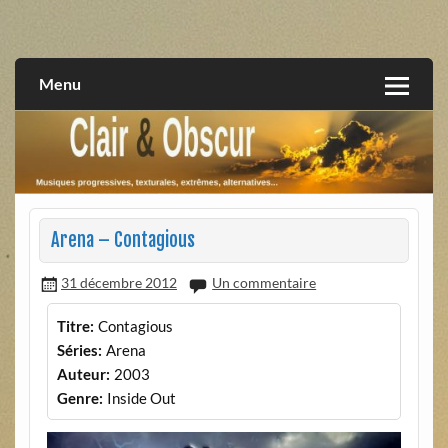
Skip
to
musiques progressives, électroniques, expérimentales,
Clair et Obscur
content
extrêmes, alternatives, texturales
Menu
Arena – Contagious
31 décembre 2012
Un commentaire
Titre:
Contagious
Séries:
Arena
Auteur:
2003
Genre:
Inside Out