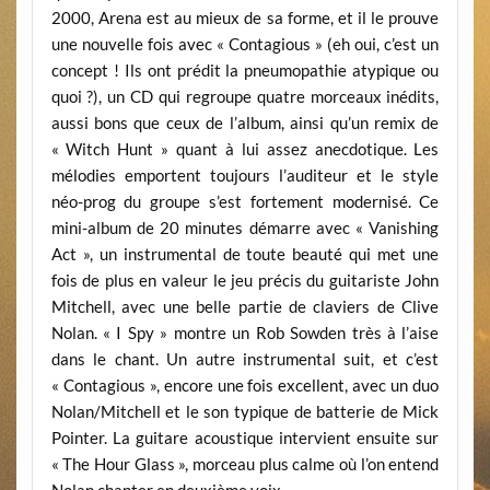
2000, Arena est au mieux de sa forme, et il le prouve
une nouvelle fois avec « Contagious » (eh oui, c’est un
concept ! Ils ont prédit la pneumopathie atypique ou
quoi ?), un CD qui regroupe quatre morceaux inédits,
aussi bons que ceux de l’album, ainsi qu’un remix de
« Witch Hunt » quant à lui assez anecdotique. Les
mélodies emportent toujours l’auditeur et le style
néo-prog du groupe s’est fortement modernisé. Ce
mini-album de 20 minutes démarre avec « Vanishing
Act », un instrumental de toute beauté qui met une
fois de plus en valeur le jeu précis du guitariste John
Mitchell, avec une belle partie de claviers de Clive
Nolan. « I Spy » montre un Rob Sowden très à l’aise
dans le chant. Un autre instrumental suit, et c’est
« Contagious », encore une fois excellent, avec un duo
Nolan/Mitchell et le son typique de batterie de Mick
Pointer. La guitare acoustique intervient ensuite sur
« The Hour Glass », morceau plus calme où l’on entend