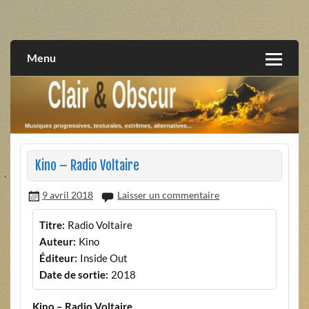
Skip
to
musiques progressives, électroniques, expérimentales,
Clair et Obscur
content
extrêmes, alternatives, texturales
Menu
Kino – Radio Voltaire
9 avril 2018
Laisser un commentaire
Titre:
Radio Voltaire
Auteur:
Kino
Éditeur:
Inside Out
Date de sortie:
2018
Kino – Radio Voltaire