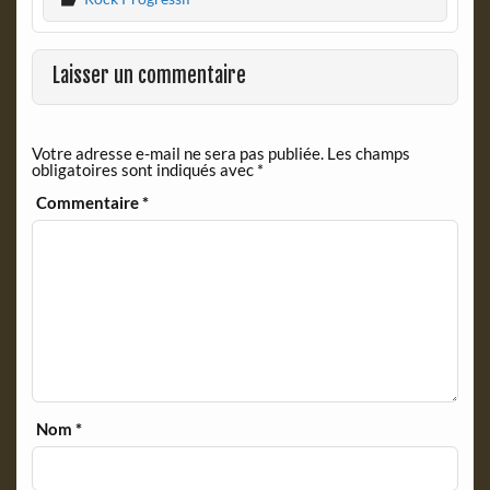
e
n
b
t
o
F
o
r
Laisser un commentaire
k
i
e
n
Votre adresse e-mail ne sera pas publiée.
Les champs
d
obligatoires sont indiqués avec
*
l
y
Commentaire
*
Nom
*