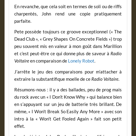
En revanche, que cela soit en termes de soli ou de riffs
charpentés, John rend une copie pratiquement
parfaite.
Pete possède toujours ce groove exceptionnel (« The
Dead Club », « Grey Shapes On Concrete Fields ») trop
peu souvent mis en valeur à mon goût dans Marillion
et c’est peut-être ce qui donne plus de saveur à
Radio
Voltaire
en comparaison de
Lonely Robot
.
J’arrête le jeu des comparaisons pour m’attacher à
extraire la substantifique moelle de ce
Radio Voltaire
.
Résumons-nous : il y a des ballades, peu de prog mais
du rock avec un « I Don’t Know Why » qui balance bien
en s’appuyant sur un jeu de batterie très brillant. De
même, « I Won’t Break So Easily Any More » avec son
intro à la « Won’t Get Fooled Again » fait son petit
effet.