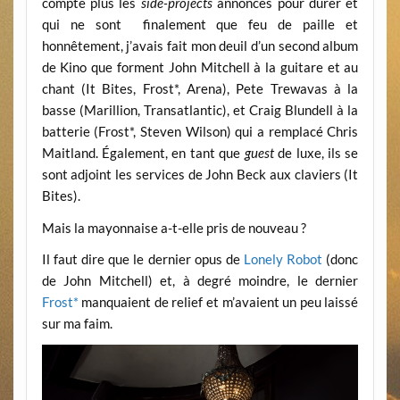
compte plus les
side-projects
annoncés pour durer et
qui ne sont finalement que feu de paille et
honnêtement, j’avais fait mon deuil d’un second album
de Kino que forment John Mitchell à la guitare et au
chant (It Bites, Frost*, Arena), Pete Trewavas à la
basse (Marillion, Transatlantic), et Craig Blundell à la
batterie (Frost*, Steven Wilson) qui a remplacé Chris
Maitland. Également, en tant que
guest
de luxe, ils se
sont adjoint les services de John Beck aux claviers (It
Bites).
Mais la mayonnaise a-t-elle pris de nouveau ?
Il faut dire que le dernier opus de
Lonely Robot
(donc
de John Mitchell) et, à degré moindre, le dernier
Frost*
manquaient de relief et m’avaient un peu laissé
sur ma faim.