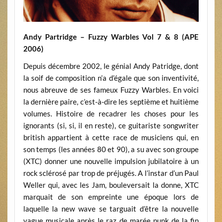
Andy Partridge – Fuzzy Warbles Vol 7 & 8 (APE
2006)
Depuis décembre 2002, le génial Andy Patridge, dont
la soif de composition n’a d’égale que son inventivité,
nous abreuve de ses fameux Fuzzy Warbles. En voici
la dernière paire, c’est-à-dire les septième et huitième
volumes. Histoire de recadrer les choses pour les
ignorants (si, si, il en reste), ce guitariste songwriter
british appartient à cette race de musiciens qui, en
son temps (les années 80 et 90), a su avec son groupe
(XTC) donner une nouvelle impulsion jubilatoire à un
rock sclérosé par trop de préjugés. A l’instar d’un Paul
Weller qui, avec les Jam, bouleversait la donne, XTC
marquait de son empreinte une époque lors de
laquelle la new wave se targuait d’être la nouvelle
vague musicale après le raz de marée punk de la fin