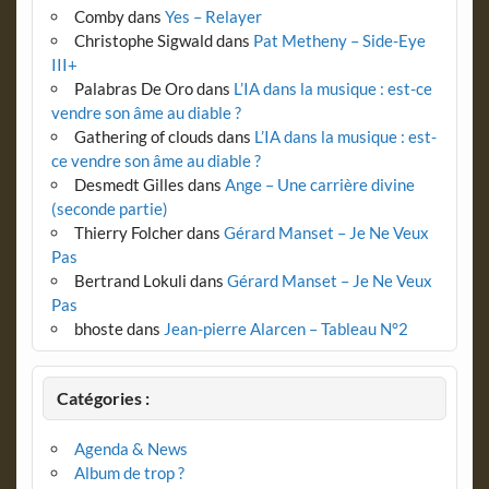
Comby
dans
Yes – Relayer
Christophe Sigwald
dans
Pat Metheny – Side-Eye
III+
Palabras De Oro
dans
L’IA dans la musique : est-ce
vendre son âme au diable ?
Gathering of clouds
dans
L’IA dans la musique : est-
ce vendre son âme au diable ?
Desmedt Gilles
dans
Ange – Une carrière divine
(seconde partie)
Thierry Folcher
dans
Gérard Manset – Je Ne Veux
Pas
Bertrand Lokuli
dans
Gérard Manset – Je Ne Veux
Pas
bhoste
dans
Jean-pierre Alarcen – Tableau N°2
Catégories :
Agenda & News
Album de trop ?