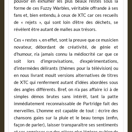
pouvoir en exhumer les plus beaux restes sous la
forme de ces Fuzzy Warbles, véritable offrande à ses
fans et, bien entendu, à ceux de XTC car ces recueils
de « rejets », qui sont loin d’être des déchets, se
révèlent être autant de malles aux trésors.
Ces « restes », en effet, sont la preuve que ce musicien
novateur, débordant de créativité, de génie et
d’humour, n’a jamais connu la médiocrité car que ce
soit lors d’improvisations, d’expérimentations,
d’intermèdes délirants (thèmes pour la télévision) ou
en nous livrant moult versions alternatives de titres
de XTC qui renferment autant d’idées abordées sous
des angles différents. Bref, on n’a pas affaire ici à de
simples démos brutes sans intérêt, tant la patte
immédiatement reconnaissable de Partridge fait des
merveilles. L’homme est capable de tout : écrire des
chansons gaies sur la pluie et le beau temps (enfin,
façon de parler), laisser transparaître ses sentiments
et ses angoisses sur des pièces plus légères ou bien de