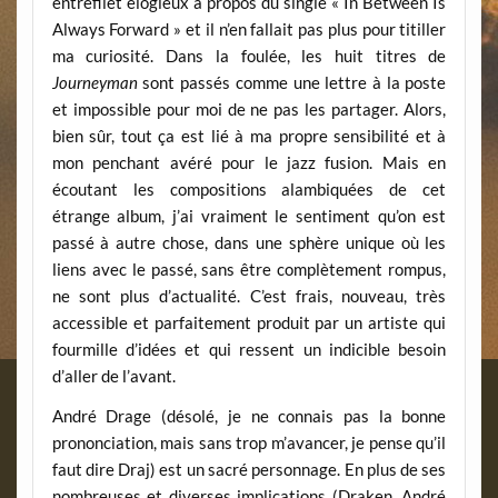
entrefilet élogieux à propos du single « In Between Is
Always Forward » et il n’en fallait pas plus pour titiller
ma curiosité. Dans la foulée, les huit titres de
Journeyman
sont passés comme une lettre à la poste
et impossible pour moi de ne pas les partager. Alors,
bien sûr, tout ça est lié à ma propre sensibilité et à
mon penchant avéré pour le jazz fusion. Mais en
écoutant les compositions alambiquées de cet
étrange album, j’ai vraiment le sentiment qu’on est
passé à autre chose, dans une sphère unique où les
liens avec le passé, sans être complètement rompus,
ne sont plus d’actualité. C’est frais, nouveau, très
accessible et parfaitement produit par un artiste qui
fourmille d’idées et qui ressent un indicible besoin
d’aller de l’avant.
André Drage (désolé, je ne connais pas la bonne
prononciation, mais sans trop m’avancer, je pense qu’il
faut dire Draj) est un sacré personnage. En plus de ses
nombreuses et diverses implications (Draken, André