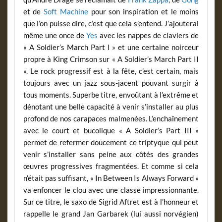
et de
Soft Machine
pour son inspiration et le moins
que l’on puisse dire, c’est que cela s’entend. J’ajouterai
même une once de
Yes
avec les nappes de claviers de
« A Soldier’s March Part I » et une certaine noirceur
propre à King Crimson sur « A Soldier’s March Part II
». Le rock progressif est à la fête, c’est certain, mais
toujours avec un jazz sous-jacent pouvant surgir à
tous moments. Superbe titre, envoûtant à l’extrême et
dénotant une belle capacité à venir s’installer au plus
profond de nos carapaces malmenées. L’enchaînement
avec le court et bucolique « A Soldier’s Part III »
permet de refermer doucement ce triptyque qui peut
venir s’installer sans peine aux côtés des grandes
œuvres progressives fragmentées. Et comme si cela
n’était pas suffisant, « In Between Is Always Forward »
va enfoncer le clou avec une classe impressionnante.
Sur ce titre, le saxo de Sigrid Aftret est à l’honneur et
rappelle le grand Jan Garbarek (lui aussi norvégien)