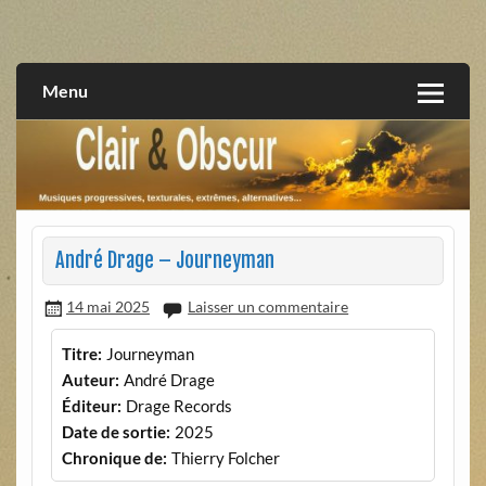
Skip
to
musiques progressives, électroniques, expérimentales,
Clair et Obscur
content
extrêmes, alternatives, texturales
Menu
André Drage – Journeyman
14 mai 2025
Laisser un commentaire
Titre:
Journeyman
Auteur:
André Drage
Éditeur:
Drage Records
Date de sortie:
2025
Chronique de:
Thierry Folcher