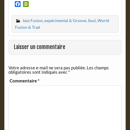
F
P
a
r
c
i
Jazz Fusion, expérimental & Groove, Soul
,
World
e
n
b
t
Fusion & Trad
o
F
o
r
k
i
Laisser un commentaire
e
n
d
Votre adresse e-mail ne sera pas publiée.
Les champs
l
obligatoires sont indiqués avec
*
y
Commentaire
*