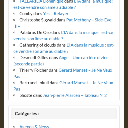
TALLARIDA Dominique
dans
L’IA dans la musique :
est-ce vendre son âme au diable ?
Comby
dans
Yes – Relayer
Christophe Sigwald
dans
Pat Metheny – Side-Eye
III+
Palabras De Oro
dans
L’IA dans la musique : est-ce
vendre son âme au diable ?
Gathering of clouds
dans
L’IA dans la musique : est-
ce vendre son âme au diable ?
Desmedt Gilles
dans
Ange – Une carrière divine
(seconde partie)
Thierry Folcher
dans
Gérard Manset – Je Ne Veux
Pas
Bertrand Lokuli
dans
Gérard Manset – Je Ne Veux
Pas
bhoste
dans
Jean-pierre Alarcen – Tableau N°2
Catégories :
Agenda & News