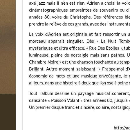
axé jazz mais il n’en est rien. Adrien a choisi la voi
cinématographiques empreintes de souvenirs ou d
années 80, voire du Christophe. Des références bi
prendre la relève de ces grands, avec des instrumenta
La voix d’Adrien est originale et fait ressortir un 
morceau apparaît singulier. Dès « La Nuit Tomb
mystérieuse et ultra efficace. « Rue Des Etoiles », t
lumineuse, pleine de nostalgie mais sans pathos. U
Chambre Noire » est une chanson touchante au tempo 
Brillant. Autre moment saisissant: « Frappe-moi d
économie de mots et une musique envoûtante, le m
ailleurs, dans une histoire à deux que l’on ose à peine 
Tout l’album dessine un paysage musical cohérent
dansante « Poisson Volant » très années 80, jusqu’à
Un premier disque franc et sincère, solaire, nostalgiq
http://a