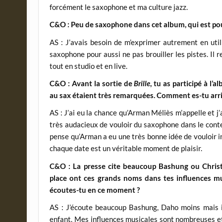
forcément le saxophone et ma culture jazz.
C&O : Peu de saxophone dans cet album, qui est pou
AS : J’avais besoin de m’exprimer autrement en util
saxophone pour aussi ne pas brouiller les pistes. Il 
tout en studio et en live.
C&O : Avant la sortie de
Brille
, tu as participé à l’
au sax étaient très remarquées. Comment es-tu arrivé
AS : J’ai eu la chance qu’Arman Méliès m’appelle et j’a
très audacieux de vouloir du saxophone dans le conte
pense qu’Arman a eu une très bonne idée de vouloir i
chaque date est un véritable moment de plaisir.
C&O : La presse cite beaucoup Bashung ou Christ
place ont ces grands noms dans tes influences mu
écoutes-tu en ce moment ?
AS : J’écoute beaucoup Bashung, Daho moins mais il
enfant. Mes influences musicales sont nombreuses et 