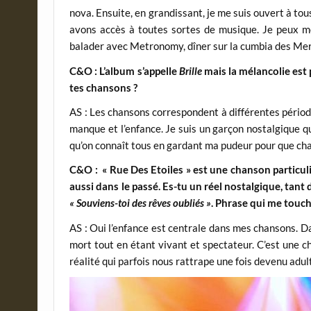
nova. Ensuite, en grandissant, je me suis ouvert à t
avons accès à toutes sortes de musique. Je peux m
balader avec Metronomy, dîner sur la cumbia des Meri
C&O : L’album s’appelle
Brille
mais la mélancolie est 
tes chansons ?
AS : Les chansons correspondent à différentes périodes
manque et l’enfance. Je suis un garçon nostalgique q
qu’on connaît tous en gardant ma pudeur pour que ch
C&O : « Rue Des Etoiles » est une chanson particu
aussi dans le passé. Es-tu un réel nostalgique, tan
« Souviens-toi des rêves oubliés »
. Phrase qui me tou
AS : Oui l’enfance est centrale dans mes chansons. D
mort tout en étant vivant et spectateur. C’est une ch
réalité qui parfois nous rattrape une fois devenu adul