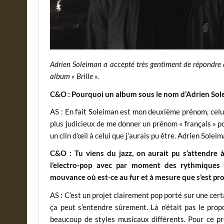
Adrien Soleiman a accepté très gentiment de répondre à
album « Brille ».
C&O : Pourquoi un album sous le nom d’Adrien Sol
AS : En fait Soleiman est mon deuxième prénom, celui
plus judicieux de me donner un prénom « français » po
un clin d’œil à celui que j’aurais pu être. Adrien Soleim
C&O : Tu viens du jazz, on aurait pu s’attendre 
l’electro-pop avec par moment des rythmiques 
mouvance où est-ce au fur et à mesure que s’est pro
AS : C’est un projet clairement pop porté sur une certa
ça peut s’entendre sûrement. Là n’était pas le prop
beaucoup de styles musicaux différents. Pour ce pr