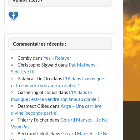
Suivez C&O !
Commentaires récents :
Comby
dans
Yes – Relayer
Christophe Sigwald
dans
Pat Metheny –
Side-Eye III+
Palabras De Oro
dans
L’IA dans la musique :
est-ce vendre son âme au diable ?
Gathering of clouds
dans
L’IA dans la
musique : est-ce vendre son âme au diable ?
Desmedt Gilles
dans
Ange – Une carrière
divine (seconde partie)
Thierry Folcher
dans
Gérard Manset – Je Ne
Veux Pas
Bertrand Lokuli
dans
Gérard Manset – Je Ne