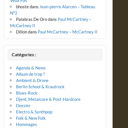
Veux Pas
bhoste
dans
Jean-pierre Alarcen – Tableau
N°2
Palabras De Oro
dans
Paul McCartney –
McCartney II
Dillon
dans
Paul McCartney – McCartney II
Catégories :
Agenda & News
Album de trop ?
Ambient & Drone
Berlin School & Krautrock
Blues-Rock
Djent, Metalcore & Post-Hardcore
Dossier
Electro & Synthpop
Folk & New Folk
Hommages