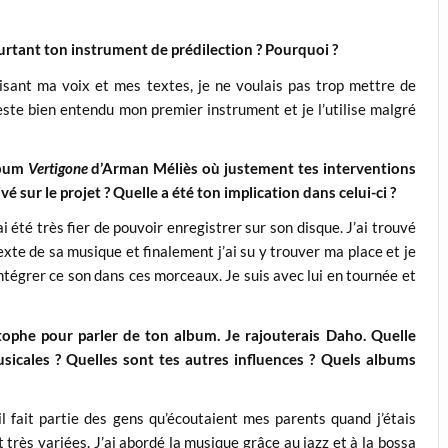
rtant ton instrument de prédilection ? Pourquoi ?
isant ma voix et mes textes, je ne voulais pas trop mettre de
reste bien entendu mon premier instrument et je l’utilise malgré
album
Vertigone
d’Arman Méliès où justement tes interventions
 sur le projet ? Quelle a été ton implication dans celui-ci ?
i été très fier de pouvoir enregistrer sur son disque. J’ai trouvé
xte de sa musique et finalement j’ai su y trouver ma place et je
ntégrer ce son dans ces morceaux. Je suis avec lui en tournée et
ophe pour parler de ton album. Je rajouterais Daho. Quelle
sicales ? Quelles sont tes autres influences ? Quels albums
 fait partie des gens qu’écoutaient mes parents quand j’étais
très variées. J’ai abordé la musique grâce au jazz et à la bossa