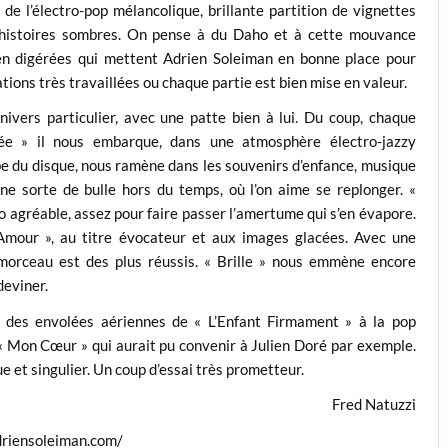
x de l’électro-pop mélancolique, brillante partition de vignettes
’histoires sombres. On pense à du Daho et à cette mouvance
en digérées qui mettent Adrien Soleiman en bonne place pour
tions très travaillées ou chaque partie est bien mise en valeur.
univers particulier, avec une patte bien à lui. Du coup, chaque
ée » il nous embarque, dans une atmosphère électro-jazzy
ube du disque, nous ramène dans les souvenirs d’enfance, musique
ne sorte de bulle hors du temps, où l’on aime se replonger. «
agréable, assez pour faire passer l’amertume qui s’en évapore.
’Amour », au titre évocateur et aux images glacées. Avec une
orceau est des plus réussis. « Brille » nous emmène encore
deviner.
, des envolées aériennes de « L’Enfant Firmament » à la pop
 « Mon Cœur » qui aurait pu convenir à Julien Doré par exemple.
ue et singulier. Un coup d’essai très prometteur.
Fred Natuzzi
driensoleiman.com/