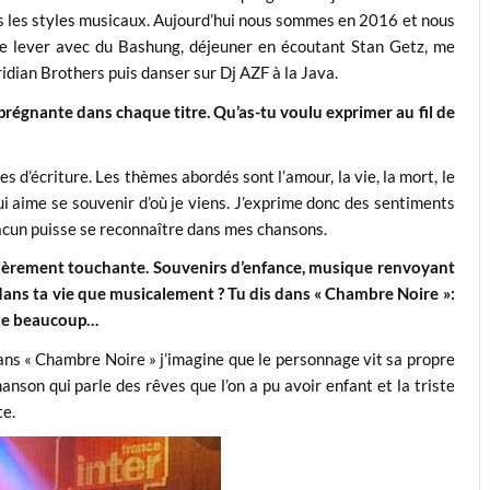
ous les styles musicaux. Aujourd’hui nous sommes en 2016 et nous
e lever avec du Bashung, déjeuner en écoutant Stan Getz, me
dian Brothers puis danser sur Dj AZF à la Java.
prégnante dans chaque titre. Qu’as-tu voulu exprimer au fil de
 d’écriture. Les thèmes abordés sont l’amour, la vie, la mort, le
ui aime se souvenir d’où je viens. J’exprime donc des sentiments
acun puisse se reconnaître dans mes chansons.
lièrement touchante. Souvenirs d’enfance, musique renvoyant
t dans ta vie que musicalement ? Tu dis dans « Chambre Noire »:
che beaucoup…
ans « Chambre Noire » j’imagine que le personnage vit sa propre
anson qui parle des rêves que l’on a pu avoir enfant et la triste
te.