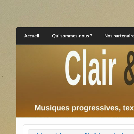
Skip
to
content
Clair et Obscur
musiques progressives, électroniques, expér
Accueil
Qui sommes-nous ?
Nos partenair