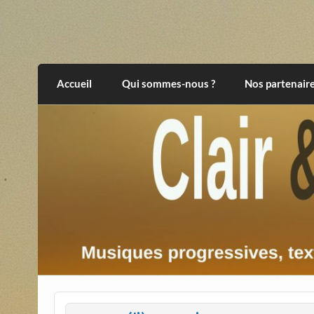
Skip
to
content
Clair et Obscur
musiques progressives, électroniques, expér
Accueil
Qui sommes-nous ?
Nos partenair