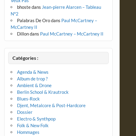
Veux Pas
bhoste
dans
Jean-pierre Alarcen – Tableau
N°2
Palabras De Oro
dans
Paul McCartney –
McCartney II
Dillon
dans
Paul McCartney – McCartney II
Catégories :
Agenda & News
Album de trop ?
Ambient & Drone
Berlin School & Krautrock
Blues-Rock
Djent, Metalcore & Post-Hardcore
Dossier
Electro & Synthpop
Folk & New Folk
Hommages