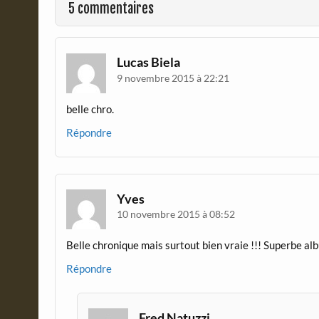
5 commentaires
k
i
e
n
d
Lucas Biela
l
9 novembre 2015 à 22:21
y
belle chro.
Répondre
Yves
10 novembre 2015 à 08:52
Belle chronique mais surtout bien vraie !!! Superbe al
Répondre
Fred Natuzzi