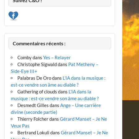
Suivez C&O !
Commentaires récents :
Comby
dans
Yes – Relayer
Christophe Sigwald
dans
Pat Metheny –
Side-Eye III+
Palabras De Oro
dans
L’IA dans la musique :
est-ce vendre son âme au diable ?
Gathering of clouds
dans
L’IA dans la
musique : est-ce vendre son âme au diable ?
Desmedt Gilles
dans
Ange – Une carrière
divine (seconde partie)
Thierry Folcher
dans
Gérard Manset – Je Ne
Veux Pas
Bertrand Lokuli
dans
Gérard Manset – Je Ne