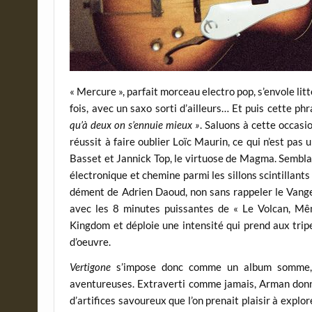
« Mercure », parfait morceau electro pop, s’envole lit
fois, avec un saxo sorti d’ailleurs… Et puis cette p
qu’à deux on s’ennuie mieux »
. Saluons à cette occasi
réussit à faire oublier Loïc Maurin, ce qui n’est pas 
Basset et Jannick Top, le virtuose de Magma. Sembla
électronique et chemine parmi les sillons scintillants
dément de Adrien Daoud, non sans rappeler le Vangel
avec les 8 minutes puissantes de « Le Volcan, Mê
Kingdom et déploie une intensité qui prend aux tripe
d’oeuvre.
Vertigone
s’impose donc comme un album somme, o
aventureuses. Extraverti comme jamais, Arman donne 
d’artifices savoureux que l’on prenait plaisir à explo