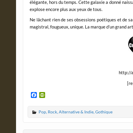
élégante, hors du temps. Cette galaxie a donné naissa
explose encore plus aux yeux de tous.
Ne lâchant rien de ses obsessions poétiques et de sa
magistral, fougueux, unique. La marque d’un grand art
http:/
[r
F
P
a
r
c
i
Pop, Rock, Alternative & Indie, Gothique
e
n
b
t
o
F
o
r