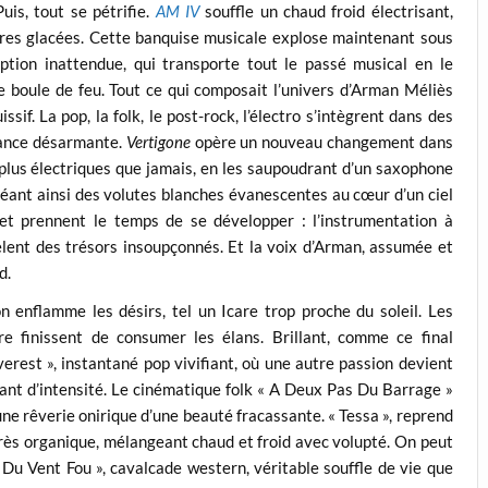
is, tout se pétrifie.
AM IV
souffle un chaud froid électrisant,
tures glacées. Cette banquise musicale explose maintenant sous
tion inattendue, qui transporte tout le passé musical en le
e boule de feu. Tout ce qui composait l’univers d’Arman Méliès
if. La pop, la folk, le post-rock, l’électro s’intègrent dans des
sance désarmante.
Vertigone
opère un nouveau changement dans
, plus électriques que jamais, en les saupoudrant d’un saxophone
créant ainsi des volutes blanches évanescentes au cœur d’un ciel
t prennent le temps de se développer : l’instrumentation à
lent des trésors insoupçonnés. Et la voix d’Arman, assumée et
d.
enflamme les désirs, tel un Icare trop proche du soleil. Les
e finissent de consumer les élans. Brillant, comme ce final
verest », instantané pop vivifiant, où une autre passion devient
nnant d’intensité. Le cinématique folk « A Deux Pas Du Barrage »
ne rêverie onirique d’une beauté fracassante. « Tessa », reprend
ès organique, mélangeant chaud et froid avec volupté. On peut
 Du Vent Fou », cavalcade western, véritable souffle de vie que