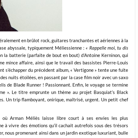
téralement en brûlot rock, guitares tranchantes et aériennes à la
hrase abyssale, typiquement Méliessienne :
« Rappelle moi, tu dis
on la batterie (parfaite de bout en bout) d’Antoine Kerninon, qui
une mince affaire, ainsi que le travail des bassistes Pierre-Louis
nt s’échapper du précédent album, « Vertigone » tente une fuite
 des nuits étoilées, en passant par la case film noir avec un saxo
is de Blade Runner ! Passionnant. Enfin, le voyage se termine
me ». Le titre emprunte un thème au projet Basquiat’s Black
s. Un trip flamboyant, onirique, maîtrisé, urgent. Un petit chef
ù Arman Méliès laisse libre court à ses envies les plus
à vivre des émotions qu’il cachait autrefois sous des trésors
rer, nous promenant ainsi dans un jardin exotique luxuriant, bulle