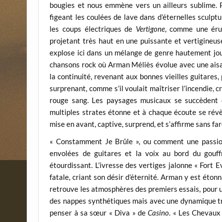
bougies et nous emmène vers un ailleurs sublime. Pu
figeant les coulées de lave dans d’éternelles sculp
les coups électriques de
Vertigone
, comme une érup
projetant très haut en une puissante et vertigineus
explose ici dans un mélange de genre hautement jouiss
chansons rock où Arman Méliès évolue avec une ai
la continuité, revenant aux bonnes vieilles guitares
surprenant, comme s’il voulait maîtriser l’incendie, 
rouge sang. Les paysages musicaux se succèdent e
multiples strates étonne et à chaque écoute se révè
mise en avant, captive, surprend, et s’affirme sans far
« Constamment Je Brûle », ou comment une passion 
envolées de guitares et la voix au bord du gouffr
étourdissant. L’ivresse des vertiges jalonne « Fort E
fatale, criant son désir d’éternité. Arman y est éto
retrouve les atmosphères des premiers essais, pour u
des nappes synthétiques mais avec une dynamique tr
penser à sa sœur « Diva » de
Casino
. « Les Chevaux