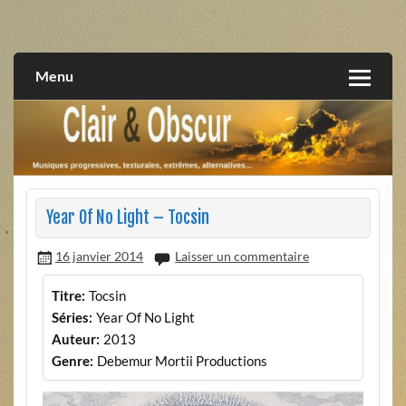
Skip
to
musiques progressives, électroniques, expérimentales,
Clair et Obscur
content
extrêmes, alternatives, texturales
Menu
Year Of No Light – Tocsin
16 janvier 2014
Laisser un commentaire
Titre:
Tocsin
Séries:
Year Of No Light
Auteur:
2013
Genre:
Debemur Mortii Productions