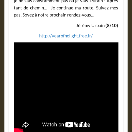
je ne sais constamment pas où je vais. Putain ! Après
tant de chemin… Je continue ma route. Suivez mes
pas. Soyez à notre prochain rendez-vous…
Jérémy Urbain
(8/10)
http://yearofnolight.free.fr/