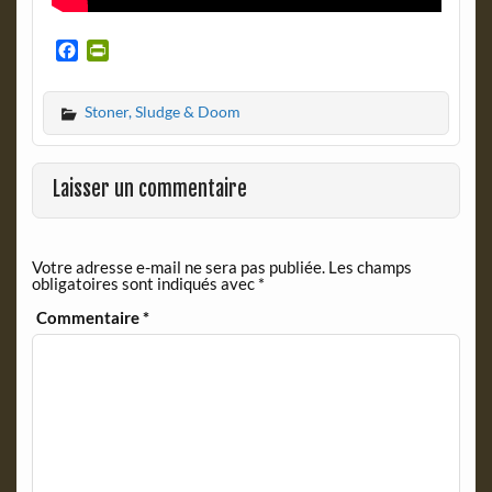
F
P
a
r
c
i
Stoner, Sludge & Doom
e
n
b
t
o
F
o
r
Laisser un commentaire
k
i
e
n
Votre adresse e-mail ne sera pas publiée.
Les champs
d
obligatoires sont indiqués avec
*
l
y
Commentaire
*