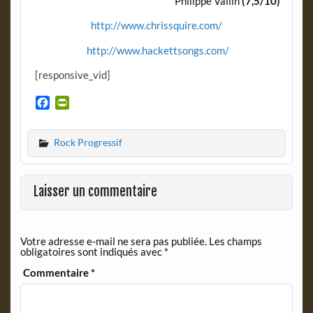
Philippe Vallin
(7,5/10)
http://www.chrissquire.com/
http://www.hackettsongs.com/
[responsive_vid]
F
P
a
r
c
i
Rock Progressif
e
n
b
t
o
F
o
r
Laisser un commentaire
k
i
e
n
Votre adresse e-mail ne sera pas publiée.
Les champs
d
obligatoires sont indiqués avec
*
l
y
Commentaire
*