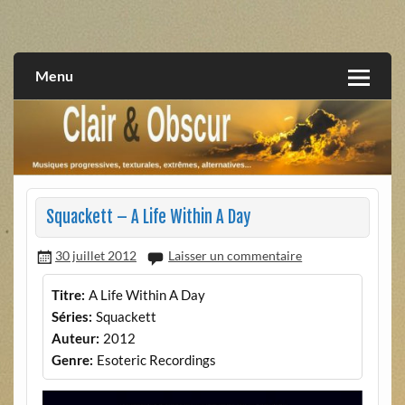
Skip
to
musiques progressives, électroniques, expérimentales,
Clair et Obscur
content
extrêmes, alternatives, texturales
Menu
Squackett – A Life Within A Day
30 juillet 2012
Laisser un commentaire
Titre:
A Life Within A Day
Séries:
Squackett
Auteur:
2012
Genre:
Esoteric Recordings