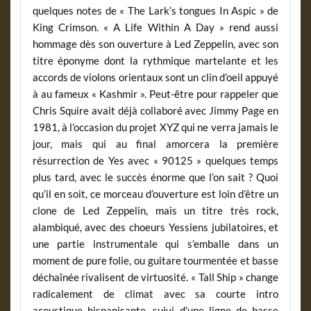
quelques notes de « The Lark’s tongues In Aspic » de
King Crimson. « A Life Within A Day » rend aussi
hommage dès son ouverture à Led Zeppelin, avec son
titre éponyme dont la rythmique martelante et les
accords de violons orientaux sont un clin d’oeil appuyé
à au fameux « Kashmir ». Peut-être pour rappeler que
Chris Squire avait déjà collaboré avec Jimmy Page en
1981, à l’occasion du projet XYZ qui ne verra jamais le
jour, mais qui au final amorcera la première
résurrection de Yes avec « 90125 » quelques temps
plus tard, avec le succès énorme que l’on sait ? Quoi
qu’il en soit, ce morceau d’ouverture est loin d’être un
clone de Led Zeppelin, mais un titre très rock,
alambiqué, avec des choeurs Yessiens jubilatoires, et
une partie instrumentale qui s’emballe dans un
moment de pure folie, ou guitare tourmentée et basse
déchaînée rivalisent de virtuosité. « Tall Ship » change
radicalement de climat avec sa courte intro
acoustique hispanisante, suivi d’une ligne de basse