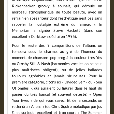
Rickenbacker groovy à souhait, qui déroule un
morceau atmosphérique de toute beauté, avec un
refrain en apesanteur dont l’esthétique n’est pas sans
rappeler la nostalgie extrême du fameux « In
Memoriam » signée Steve Hackett (dans son
excellent « Darktown », édité en 1996).
Pour le reste des 9 compositions de l’album, on
tombera sous le charme, au gré de l’humeur du
moment, de chansons pop-prog à la couleur très Yes
ou Crosby Still & Nash (harmonies vocales on ne peut
plus maîtrisées obligent), ou de jolies ballades
toujours agréables et jamais sirupeuses. Pour la
première catégorie, citons ici « Divided Self » ou « Sea
Of Smiles », qui auraient pu figurer dans le haut du
panier du très bancal (et souvent detesté) « Open
Your Eyes » de qui vous savez. Et de la seconde, on
retiendra « Aliens » (du Chris Squire mélodique pur jus
!), et surtout l’excellent et trop court « The Summer