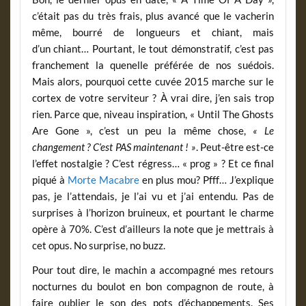
c’était pas du très frais, plus avancé que le vacherin
même, bourré de longueurs et chiant, mais
d’un chiant… Pourtant, le tout démonstratif, c’est pas
franchement la quenelle préférée de nos suédois.
Mais alors, pourquoi cette cuvée 2015 marche sur le
cortex de votre serviteur ? À vrai dire, j’en sais trop
rien. Parce que, niveau inspiration, « Until The Ghosts
Are Gone », c’est un peu la même chose,
« Le
changement ? C’est PAS maintenant ! »
. Peut-être est-ce
l’effet nostalgie ? C’est régress… « prog » ? Et ce final
piqué à
Morte Macabre
en plus mou? Pfff… J’explique
pas, je l’attendais, je l’ai vu et j’ai entendu. Pas de
surprises à l’horizon bruineux, et pourtant le charme
opère à 70%. C’est d’ailleurs la note que je mettrais à
cet opus. No surprise, no buzz.
Pour tout dire, le machin a accompagné mes retours
nocturnes du boulot en bon compagnon de route, à
faire oublier le son des pots d’échappements. Ses