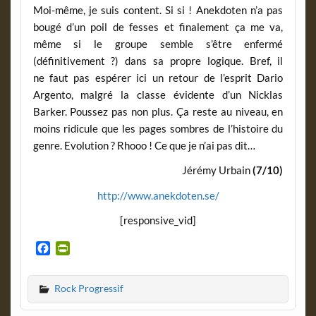
Moi-même, je suis content. Si si ! Anekdoten n’a pas
bougé d’un poil de fesses et finalement ça me va,
même si le groupe semble s’être enfermé
(définitivement ?) dans sa propre logique. Bref, il
ne faut pas espérer ici un retour de l’esprit Dario
Argento, malgré la classe évidente d’un Nicklas
Barker. Poussez pas non plus. Ça reste au niveau, en
moins ridicule que les pages sombres de l’histoire du
genre. Evolution ? Rhooo ! Ce que je n’ai pas dit…
Jérémy Urbain
(7/10)
http://www.anekdoten.se/
[responsive_vid]
F
P
a
r
c
i
Rock Progressif
e
n
b
t