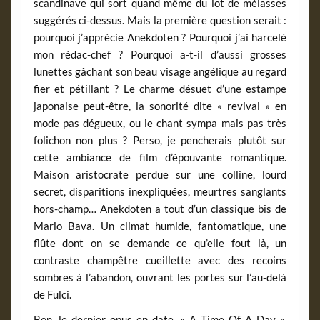
scandinave qui sort quand même du lot de mélasses
suggérés ci-dessus. Mais la première question serait :
pourquoi j’apprécie Anekdoten ? Pourquoi j’ai harcelé
mon rédac-chef ? Pourquoi a-t-il d’aussi grosses
lunettes gâchant son beau visage angélique au regard
fier et pétillant ? Le charme désuet d’une estampe
japonaise peut-être, la sonorité dite « revival » en
mode pas dégueux, ou le chant sympa mais pas très
folichon non plus ? Perso, je pencherais plutôt sur
cette ambiance de film d’épouvante romantique.
Maison aristocrate perdue sur une colline, lourd
secret, disparitions inexpliquées, meurtres sanglants
hors-champ… Anekdoten a tout d’un classique bis de
Mario Bava. Un climat humide, fantomatique, une
flûte dont on se demande ce qu’elle fout là, un
contraste champêtre cueillette avec des recoins
sombres à l’abandon, ouvrant les portes sur l’au-delà
de Fulci.
Bon, le dernier opus en date, « A Time Of A Day »,