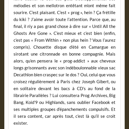
mélodies et son mellotron entêtant m’ont même fait
sourire. C’est plaisant. C’est « prog », hein ? Ça frétille
du kiki ? J’aime avoir toute l’attention. Parce que, au
final, il n’y a pas grand chose à dire sur « Until All the
Ghosts Are Gone ». C’est mieux et c’est bien (enfin,
c’est pas « From Within » non plus hein ? Vous l’aurez
compris). Chouette disque d’été en Camargue en
sirotant une citronnade en bonne compagnie. Mais
alors, qu’en pensera le « prog-addict » aux cheveux
longs grisonnants avec son indéboulonnable vieux sac
Decathlon bien craspec sur le dos ? Oui, celui que vous
croisez régulièrement à Paris chez Joseph Gibert, ou
en solitaire devant les bacs à CD’s au fond de la
librairie Parallèles ? Lui consultera Prog Archives, Big
Bang, Koid’9 ou Highlands, sans oublier Facebook et
ses multiples groupes d’épanchements compulsifs. Et
il sera content, car après tout, c’est là qu’il se croit
exister.