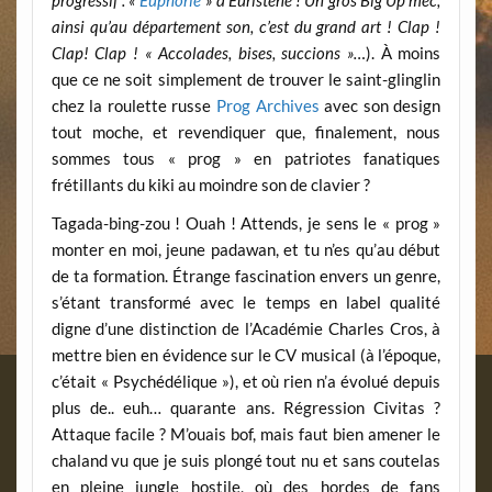
progressif : «
Euphorie
» d’Euristène ! Un gros Big Up mec,
ainsi qu’au département son, c’est du grand art ! Clap !
Clap! Clap ! « Accolades, bises, succions »…
). À moins
que ce ne soit simplement de trouver le saint-glinglin
chez la roulette russe
Prog Archives
avec son design
tout moche, et revendiquer que, finalement, nous
sommes tous « prog » en patriotes fanatiques
frétillants du kiki au moindre son de clavier ?
Tagada-bing-zou ! Ouah ! Attends, je sens le « prog »
monter en moi, jeune padawan, et tu n’es qu’au début
de ta formation. Étrange fascination envers un genre,
s’étant transformé avec le temps en label qualité
digne d’une distinction de l’Académie Charles Cros, à
mettre bien en évidence sur le CV musical (à l’époque,
c’était « Psychédélique »), et où rien n’a évolué depuis
plus de.. euh… quarante ans. Régression Civitas ?
Attaque facile ? M’ouais bof, mais faut bien amener le
chaland vu que je suis plongé tout nu et sans coutelas
en pleine jungle hostile, où des hordes de fans