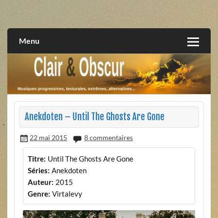
Skip
to
musiques progressives, électroniques, expérimentales,
Clair et Obscur
content
extrêmes, alternatives, texturales
Menu
Anekdoten – Until The Ghosts Are Gone
22 mai 2015
8 commentaires
Titre:
Until The Ghosts Are Gone
Séries:
Anekdoten
Auteur:
2015
Genre:
Virtalevy