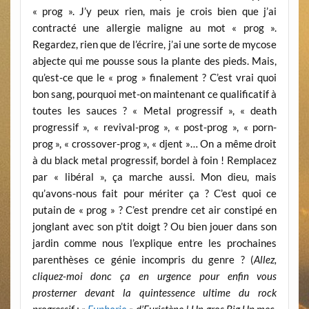
« prog ». J’y peux rien, mais je crois bien que j’ai
contracté une allergie maligne au mot « prog ».
Regardez, rien que de l’écrire, j’ai une sorte de mycose
abjecte qui me pousse sous la plante des pieds. Mais,
qu’est-ce que le « prog » finalement ? C’est vrai quoi
bon sang, pourquoi met-on maintenant ce qualificatif à
toutes les sauces ? « Metal progressif », « death
progressif », « revival-prog », « post-prog », « porn-
prog », « crossover-prog », « djent »… On a même droit
à du black metal progressif, bordel à foin ! Remplacez
par « libéral », ça marche aussi. Mon dieu, mais
qu’avons-nous fait pour mériter ça ? C’est quoi ce
putain de « prog » ? C’est prendre cet air constipé en
jonglant avec son p’tit doigt ? Ou bien jouer dans son
jardin comme nous l’explique entre les prochaines
parenthèses ce génie incompris du genre ? (
Allez,
cliquez-moi donc ça en urgence pour enfin vous
prosterner devant la quintessence ultime du rock