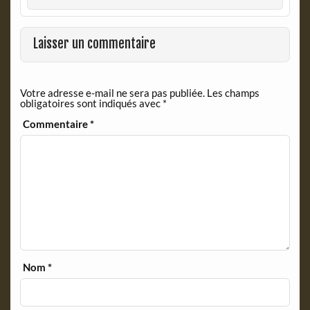
b
t
o
F
o
r
Laisser un commentaire
k
i
e
n
Votre adresse e-mail ne sera pas publiée.
Les champs
d
obligatoires sont indiqués avec
*
l
y
Commentaire
*
Nom
*