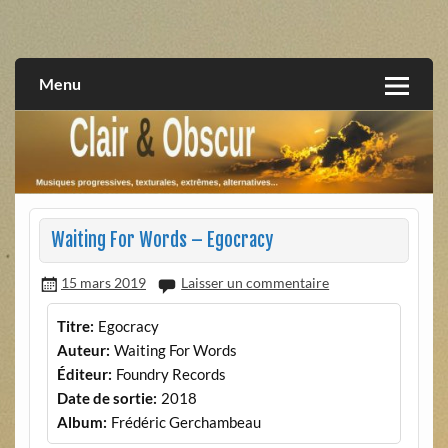
Skip
to
musiques progressives, électroniques, expérimentales,
Clair et Obscur
content
extrêmes, alternatives, texturales
Menu
Waiting For Words – Egocracy
15 mars 2019
Laisser un commentaire
Titre:
Egocracy
Auteur:
Waiting For Words
Éditeur:
Foundry Records
Date de sortie:
2018
Album:
Frédéric Gerchambeau