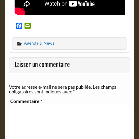
F
P
a
r
c
i
Agenda & News
e
n
b
t
o
F
o
r
Laisser un commentaire
k
i
e
n
Votre adresse e-mail ne sera pas publiée.
Les champs
d
obligatoires sont indiqués avec
*
l
y
Commentaire
*