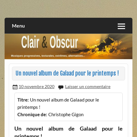
Skip
to
musiques progressives, électroniques, expérimentales,
Clair et Obscur
content
extrêmes, alternatives, texturales
Menu
Un nouvel album de Galaad pour le printemps !
10 novembre 2020
Laisser un commentaire
Titre:
Un nouvel album de Galaad pour le
printemps !
Chronique de:
Christophe Gigon
Un nouvel album de Galaad pour le
printemps !