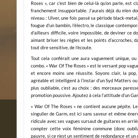
Roses », car c’est bien de celui-là qu’on parle, es
franchement insupportable. J’aurais déjà du m’en dout
niveau : Ulver, une fois passé sa période black-meta
fougue d’un bambin, l’électro, le classique contempora
d’ailleurs difficile, voire impossible, de deviner ce
aimant briser les règles et les points d’accroches, 
tout dire sensitive, de l’écoute.
Tout cela conférait une aura vaguement unique, ou 
combo. « War Of The Roses » est le versant pop vague
et encore moins une réussite. Soyons clair, la pop, 
agréable et intelligent à l’instar d’un Syd Matters 
plus oubliable, c’est au choix : des morceaux paress
promotion poussive. Ajoutez à cela l’attitude d’un G
« War Of The Roses » ne contient aucune pépite. Les 
singulier de Garm, est ici sans saveur et même énerv
ridicule avec ses vagues sursaut de guitares en arrièr
compter cette voix féminine commune (donc oublia
pauvre, si ce n’est un sentiment de redondance et un 