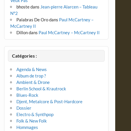
Veux Pas
bhoste
dans
Jean-pierre Alarcen – Tableau
N°2
Palabras De Oro
dans
Paul McCartney –
McCartney II
Dillon
dans
Paul McCartney – McCartney II
Catégories :
Agenda & News
Album de trop ?
Ambient & Drone
Berlin School & Krautrock
Blues-Rock
Djent, Metalcore & Post-Hardcore
Dossier
Electro & Synthpop
Folk & New Folk
Hommages