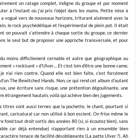
t clairement un ratage complet, indigne du groupe et par moment
er à l’instant où j’ai pris l’objet dans les mains. Petite mise à
l, a vogué vers de nouveaux horizons, triturant aisément avec la
in, le rock psychédélique et l’expérimental de plein pot. Il était
 dont on pouvait s’attendre à chaque sortie du groupe, ce dernier
dans le seul but de proposer une approche transversale, et pour
du moins difficilement cernable et autre que géographique au
ment « rockisant » d’Ulver… Et c’est loin d’être une bonne came,
je n’ai rien contre. Quand elle est bien faite, c’est forcément
ou d’un The Bewitched Hands. Non, ce qui rend cet album d’autant
eux, une écriture sans risque, une prétention dégoulinante, une
arm étrangement hautain, voilà qui achève bien des jugements.
titres sont aussi ternes que la pochette, le chant, pourtant si
ant, caricatural car non utilisé à bon escient. On frise même le
e fond tout droit sortis des années 80 (si, si écoutez bien), sans
ble car déjà entendue) n’apportant rien à un ensemble bien
caractère tenace de facilité désobligeante (La patte Ulver ?). Ah