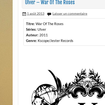
Ulver – War Of The Roses
1 août 2013
Laisser un commentaire
Titre:
War Of The Roses
Séries:
Ulver
Auteur:
2011
Genre:
Kscope/Jester Records