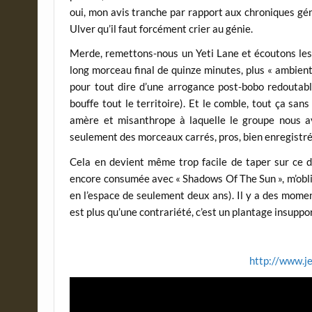
oui, mon avis tranche par rapport aux chroniques gé
Ulver qu’il faut forcément crier au génie.
Merde, remettons-nous un Yeti Lane et écoutons les 
long morceau final de quinze minutes, plus « ambient 
pour tout dire d’une arrogance post-bobo redoutable
bouffe tout le territoire). Et le comble, tout ça san
amère et misanthrope à laquelle le groupe nous av
seulement des morceaux carrés, pros, bien enregistrés
Cela en devient même trop facile de taper sur ce di
encore consumée avec « Shadows Of The Sun », m’oblige
en l’espace de seulement deux ans). Il y a des mome
est plus qu’une contrariété, c’est un plantage insuppor
http://www.je