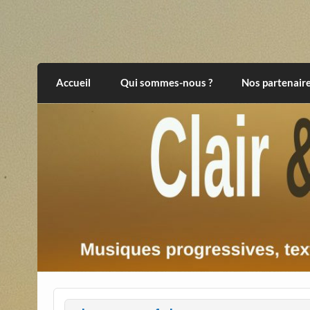
Skip
to
content
Clair et Obscur
musiques progressives, électroniques, expér
Accueil
Qui sommes-nous ?
Nos partenair