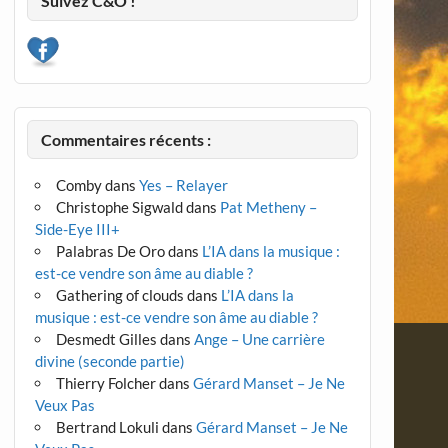
Suivez C&O !
Commentaires récents :
Comby
dans
Yes – Relayer
Christophe Sigwald
dans
Pat Metheny –
Side-Eye III+
Palabras De Oro
dans
L’IA dans la musique :
est-ce vendre son âme au diable ?
Gathering of clouds
dans
L’IA dans la
musique : est-ce vendre son âme au diable ?
Desmedt Gilles
dans
Ange – Une carrière
divine (seconde partie)
Thierry Folcher
dans
Gérard Manset – Je Ne
Veux Pas
Bertrand Lokuli
dans
Gérard Manset – Je Ne