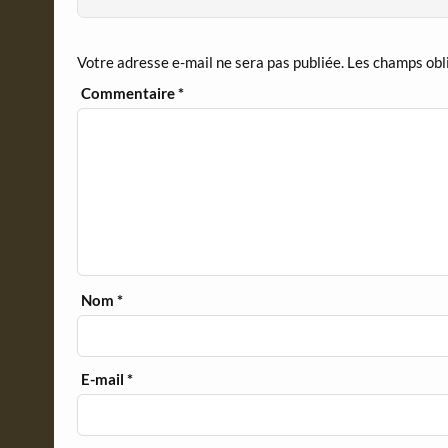
e
n
d
Votre adresse e-mail ne sera pas publiée.
Les champs obl
l
y
Commentaire
*
Nom
*
E-mail
*